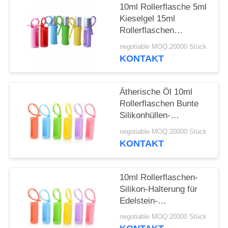
ANFORDERN
10ml Rollerflasche 5ml
Kieselgel 15ml
SITEMAP
Rollerflaschen
Tragbare, am Kabel
negotiable MOQ:20000 Stück
befestigte,
KONTAKT
PRIVACY
wiederverwendbare
Rollerflasche
POLICY
Schützende
Ätherische Öl 10ml
Silikonhülle für Flasche
Rollerflaschen Bunte
Silikonhüllen-
Schutzhülle
negotiable MOQ:20000 Stück
Nachfüllbare
KONTAKT
Parfümroller
Silikonhülle
10ml Rollerflaschen-
Silikon-Halterung für
Edelstein-
Rollerflaschen, 5ml
negotiable MOQ:20000 Stück
Roll-On-Flaschen,