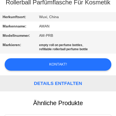
Rollerball Parfümflasche Für Kosmetik
WERKSBESICHTIGUNG
Herkunftsort:
Wuxi, China
QUALITÄTSKONTROLLE
Markenname:
AMAN
Modellnummer:
AM-PRB
KONTAKT
Markieren:
,
empty roll on perfume bottles
MIT
refillable rollerball perfume bottle
UNS
KONTAKT!
NACHRICHT
DETAILS ENTFALTEN
FÄLLE
Ähnliche Produkte
ANGEBOT