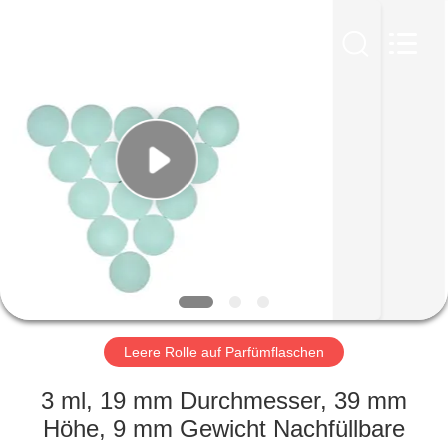
Co.,
Ltd.
All
Rights
Reserved.
Developed
by
ECER
HEIM
PRODUKTE
VIDEOS
VR-
SHOW
Leere Rolle auf Parfümflaschen
ÜBER
3 ml, 19 mm Durchmesser, 39 mm
UNS
Höhe, 9 mm Gewicht Nachfüllbare