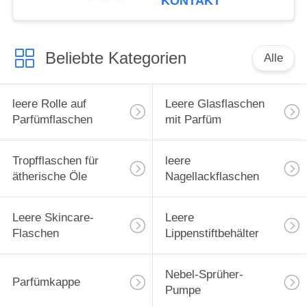
KONTAKT
Hülle für ätherische
Öle, Tragetasche,
Reiseschutzhülle
Beliebte Kategorien
Alle
leere Rolle auf
Leere Glasflaschen
Parfümflaschen
mit Parfüm
Tropfflaschen für
leere
ätherische Öle
Nagellackflaschen
Leere Skincare-
Leere
Flaschen
Lippenstiftbehälter
Nebel-Sprüher-
Parfümkappe
Pumpe