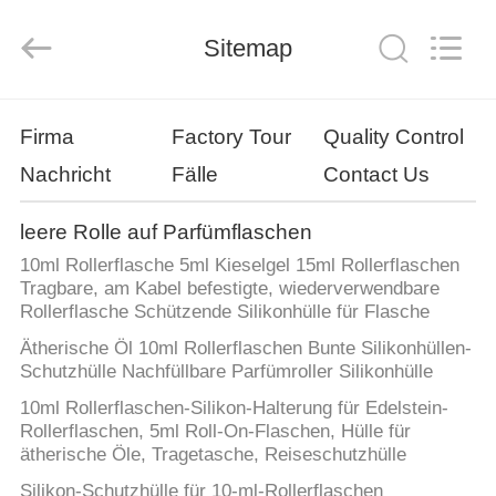
Industry
Co.,
Ltd.
All
Sitemap
Rights
Reserved.
Developed
by
HEIM
ECER
Firma
Factory Tour
Quality Control
Nachricht
Fälle
Contact Us
PRODUKTE
leere Rolle auf Parfümflaschen
VIDEOS
10ml Rollerflasche 5ml Kieselgel 15ml Rollerflaschen
Tragbare, am Kabel befestigte, wiederverwendbare
Rollerflasche Schützende Silikonhülle für Flasche
VR-
Ätherische Öl 10ml Rollerflaschen Bunte Silikonhüllen-
SHOW
Schutzhülle Nachfüllbare Parfümroller Silikonhülle
10ml Rollerflaschen-Silikon-Halterung für Edelstein-
ÜBER
Rollerflaschen, 5ml Roll-On-Flaschen, Hülle für
ätherische Öle, Tragetasche, Reiseschutzhülle
UNS
Silikon-Schutzhülle für 10-ml-Rollerflaschen