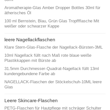
ANFORDERN
Aromatherapie-Glas Amber Dropper Bottles 30ml für
ätherisches Öl
SITEMAP
100 ml Bernstein, Blau, Grün Glas Tropffflasche Mit
weißer oder schwarzer Kappe
PRIVACY
POLICY
leere Nagellackflaschen
Klare Stern-Glas-Flasche der Nagellack-Bürsten-3ML
10ml Nagellack füllt nach Maß rote blaue weiße
Plastikkappen mit Bürste ab
31.5mm Durchmesser-Quadrat-Nagellack füllt 13ml
kundengebundene Farbe ab
NAGELLACK-Flaschen der Stöckelschuh-10ML leere
Glas
Leere Skincare-Flaschen
PETG-Flaschen für Hautpflege mit schräger Schulter