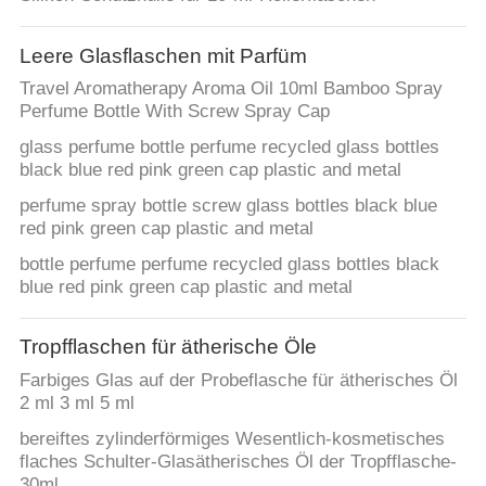
WERKSBESICHTIGUNG
Leere Glasflaschen mit Parfüm
Travel Aromatherapy Aroma Oil 10ml Bamboo Spray
QUALITÄTSKONTROLLE
Perfume Bottle With Screw Spray Cap
glass perfume bottle perfume recycled glass bottles
black blue red pink green cap plastic and metal
KONTAKT
perfume spray bottle screw glass bottles black blue
MIT
red pink green cap plastic and metal
UNS
bottle perfume perfume recycled glass bottles black
blue red pink green cap plastic and metal
NACHRICHT
Tropfflaschen für ätherische Öle
FÄLLE
Farbiges Glas auf der Probeflasche für ätherisches Öl
2 ml 3 ml 5 ml
bereiftes zylinderförmiges Wesentlich-kosmetisches
ANGEBOT
flaches Schulter-Glasätherisches Öl der Tropfflasche-
30ml