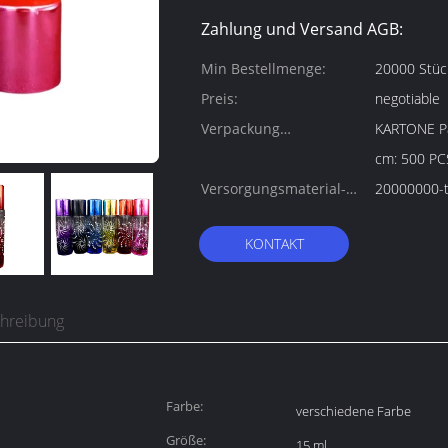
Zahlung und Versand AGB:
Min Bestellmenge:
20000 Stüc
Preis:
negotiable
Verpackung
KARTONE Paketgröß
Informationen:
cm: 500 P
Versorgungsmaterial-
20000000-t
Fähigkeit:
KONTAKT
chreibung
Farbe:
verschiedene Farbe
Größe:
15 ml