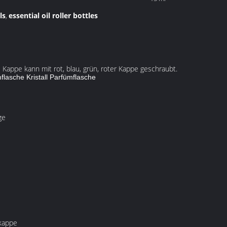
ls
essential oil roller bottles
,
e Kappe kann mit rot, blau, grün, roter Kappe geschraubt.
lasche Kristall Parfümflasche
ge
kappe