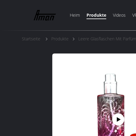
Heim
Produkte
Videos
V
Startseite
Produkte
Leere Glasflaschen Mit Parfü