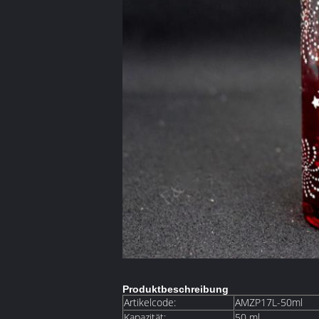
Produktbeschreibung
Artikelcode:
AMZP17L-50ml
Kapazität:
50 ml