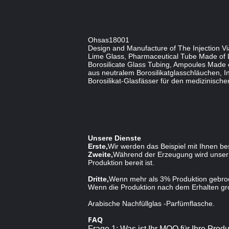
Ohsas18001
Design and Manufacture of The Injection V
Lime Glass, Pharmaceutical Tube Made of Lo
Borosilicate Glass Tubing, Ampoules Made of
aus neutralem Borosilikatglasschläuchen, In
Borosilikat-Glasfässer für den medizinisch
Unsere Dienste
Erste,
Wir werden das Beispiel mit Ihnen b
Zweite,
Während der Erzeugung wird unser In
Produktion bereit ist.
Dritte,
Wenn mehr als 3% Produktion gebroch
Wenn die Produktion nach dem Erhalten groß
Arabische Nachfüllglas -Parfümflasche.
FAQ
Frage 1: Was ist Ihr MOQ für Ihre Prod