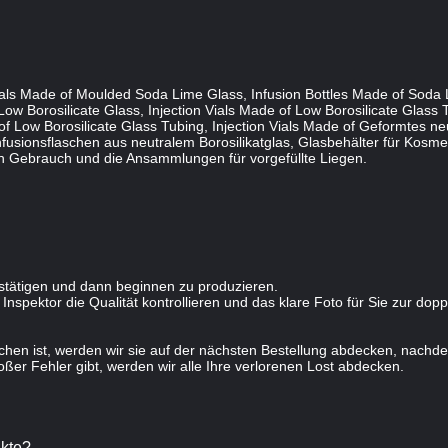
ials Made of Moulded Soda Lime Glass, Infusion Bottles Made of Soda 
w Borosilicate Glass, Injection Vials Made of Low Borosilicate Glass 
 Low Borosilicate Glass Tubing, Injection Vials Made of Geformtes neut
fusionsflaschen aus neutralem Borosilikatglas, Glasbehälter für Kosmet
en Gebrauch und die Ansammlungen für vorgefüllte Liegen.
estätigen und dann beginnen zu produzieren.
spektor die Qualität kontrollieren und das klare Foto für Sie zur dop
en ist, werden wir sie auf der nächsten Bestellung abdecken, nachdem
er Fehler gibt, werden wir alle Ihre verlorenen Lost abdecken.
ukte?