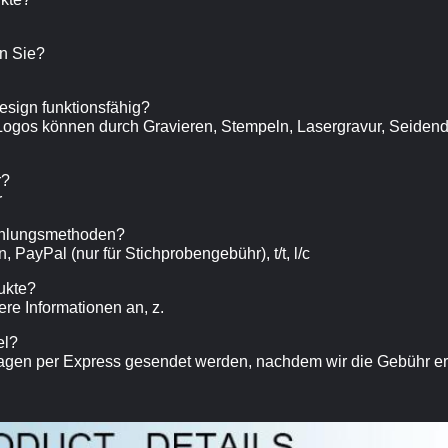
en Sie?
Design funktionsfähig?
. Logos können durch Gravieren, Stempeln, Lasergravur, Seidend
r?
r
Zahlungsmethoden?
 PayPal (nur für Stichprobengebühr), t/t, l/c
dukte?
tere Informationen an, z.
el?
 Tagen per Express gesendet werden, nachdem wir die Gebühr e