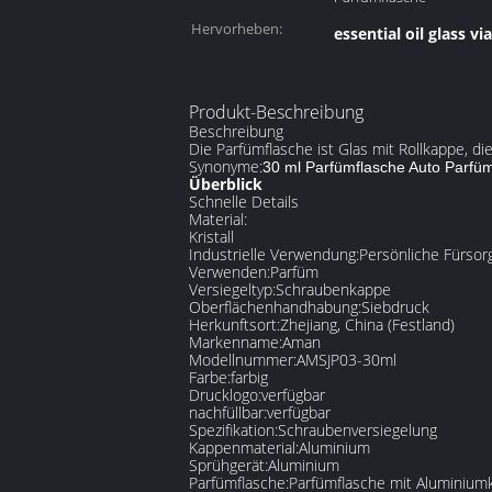
Hervorheben:
essential oil glass via
Produkt-Beschreibung
Beschreibung
Die Parfümflasche ist Glas mit Rollkappe, di
Synonyme:
30 ml Parfümflasche Auto Parfümf
Überblick
Schnelle Details
Material:
Kristall
Industrielle Verwendung:
Persönliche Fürsor
Verwenden:
Parfüm
Versiegeltyp:
Schraubenkappe
Oberflächenhandhabung:
Siebdruck
Herkunftsort:
Zhejiang, China (Festland)
Markenname:
Aman
Modellnummer:
AMSJP03-30ml
Farbe:
farbig
Drucklogo:
verfügbar
nachfüllbar:
verfügbar
Spezifikation:
Schraubenversiegelung
Kappenmaterial:
Aluminium
Sprühgerät:
Aluminium
Parfümflasche:
Parfümflasche mit Aluminium