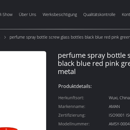
R-Show
Über Uns
Werksbesichtigung
Qualitätskontrolle
Kont
m
perfume spray bottle screw glass bottles black blue red pink green
perfume spray bottle s
black blue red pink gr
metal
Produktdetails:
Herkunftsort:
Wuxi, China
Markenname:
AMAN
Zertifizierung:
ISO9001 I
Modellnummer:
AMSY-0004