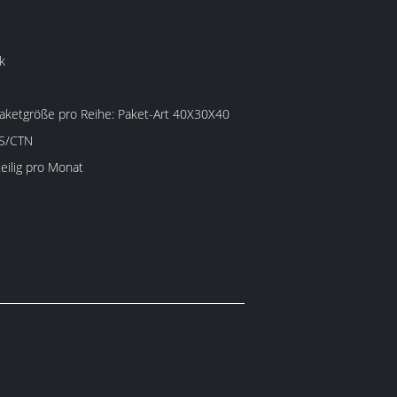
k
e pro Reihe: Paket-Art 40X30X40
CS/CTN
eilig pro Monat