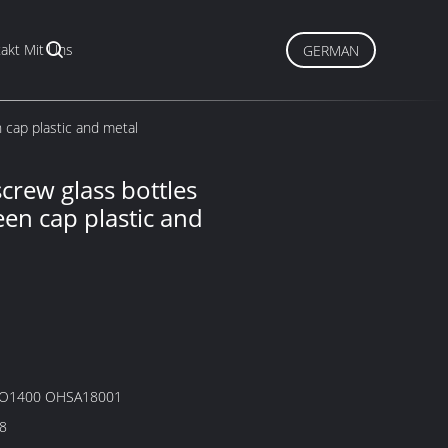
akt Mit Uns
GERMAN
 cap plastic and metal
crew glass bottles
een cap plastic and
SO1400 OHSA18001
8