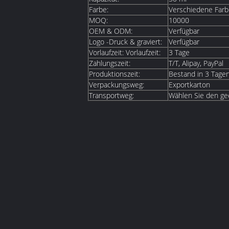
Farbe:
Verschiedene Farbe
MOQ:
10000
OEM & ODM:
Verfügbar
Logo -Druck & graviert:
Verfügbar
Vorlaufzeit: Vorlaufzeit:
3 Tage
Zahlungszeit:
T/T, Alipay, PayPal
Produktionszeit:
Bestand in 3 Tagen
Verpackungsweg:
Exportkarton
Transportweg:
Wählen Sie den ge