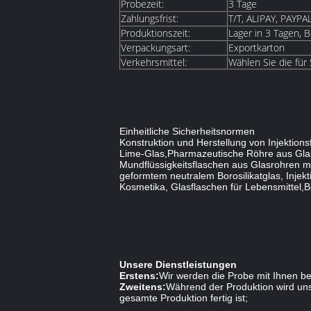
Probezeit:
3 Tage
Zahlungsfrist:
T/T, ALIPAY, PAYPA
Produktionszeit:
Lager in 3 Tagen, B
Verpackungsart:
Exportkarton
Verkehrsmittel:
Wählen Sie die für
Einheitliche Sicherheitsnormen
Konstruktion und Herstellung von Injektio
Lime-Glas,Pharmazeutische Röhre aus Glas m
Mundflüssigkeitsflaschen aus Glasrohren mi
geformtem neutralem Borosilikatglas, Injekt
Kosmetika, Glasflaschen für Lebensmittel,Bo
Unsere Dienstleistungen
Erstens:
Wir werden die Probe mit Ihnen be
Zweitens:
Während der Produktion wird unse
gesamte Produktion fertig ist;