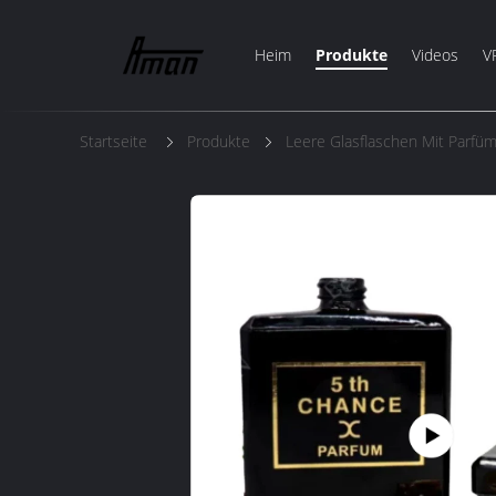
Heim
Produkte
Videos
V
Startseite
Produkte
Leere Glasflaschen Mit Parfü