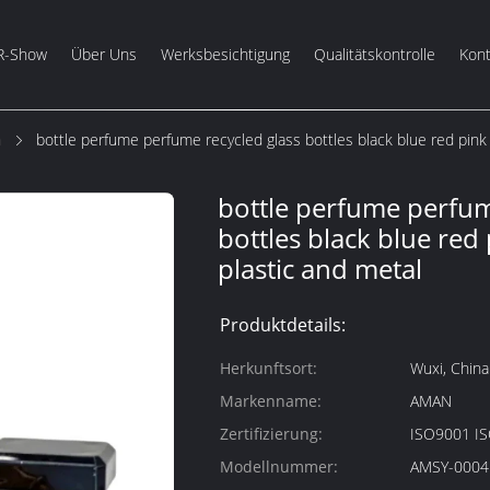
R-Show
Über Uns
Werksbesichtigung
Qualitätskontrolle
Kont
m
bottle perfume perfume recycled glass bottles black blue red pink
bottle perfume perfum
bottles black blue red
plastic and metal
Produktdetails:
Herkunftsort:
Wuxi, China
Markenname:
AMAN
Zertifizierung:
ISO9001 I
Modellnummer:
AMSY-0004