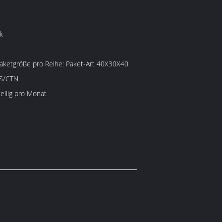
k
e pro Reihe: Paket-Art 40X30X40
CS/CTN
eilig pro Monat