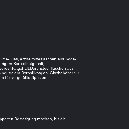
Lime-Glas, Arzneimittelflaschen aus Soda-
rigem Borosilikatgehalt,
Borosilikatgehalt,Durchstechflaschen aus
 neutralem Borosilikatglas, Glasbehälter für
 für vorgefüllte Spritzen.
oppelten Bestätigung machen, bis die