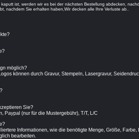
kaputt ist, werden wir es bei der nächsten Bestellung abdecken, nach
bt, nachdem Sie erhalten haben,Wir decken alle Ihre Verluste ab..
ukte?
e?
sign möglich?
 Logos können durch Gravur, Stempeln, Lasergravur, Seidendruck
h?
zeptieren Sie?
, Paypal (nur für die Mustergebühr), T/T, L/C
te?
illiertere Informationen, wie die benötigte Menge, Größe, Farbe
lich bearbeiten.