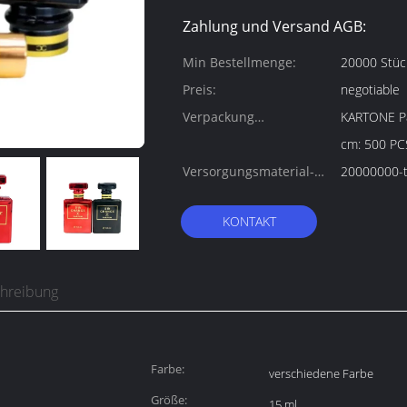
Zahlung und Versand AGB:
Min Bestellmenge:
20000 Stüc
Preis:
negotiable
Verpackung
KARTONE Paketgröß
Informationen:
cm: 500 P
Versorgungsmaterial-
20000000-t
Fähigkeit:
KONTAKT
chreibung
Farbe:
verschiedene Farbe
Größe:
15 ml