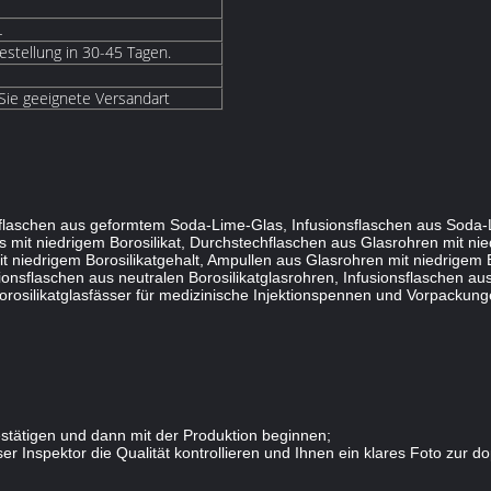
L
estellung in 30-45 Tagen.
 Sie geeignete Versandart
nsflaschen aus geformtem Soda-Lime-Glas, Infusionsflaschen aus Soda-
it niedrigem Borosilikat, Durchstechflaschen aus Glasrohren mit nied
t niedrigem Borosilikatgehalt, Ampullen aus Glasrohren mit niedrigem 
ionsflaschen aus neutralen Borosilikatglasrohren, Infusionsflaschen aus
rosilikatglasfässer für medizinische Injektionspennen und Vorpackungen
stätigen und dann mit der Produktion beginnen;
r Inspektor die Qualität kontrollieren und Ihnen ein klares Foto zur d