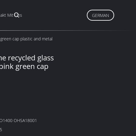
akt Mit Uns
GERMAN
 green cap plastic and metal
e recycled glass
 pink green cap
SO1400 OHSA18001
5