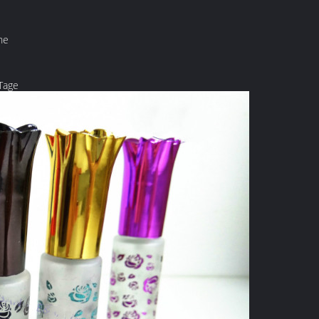
he
 Tage