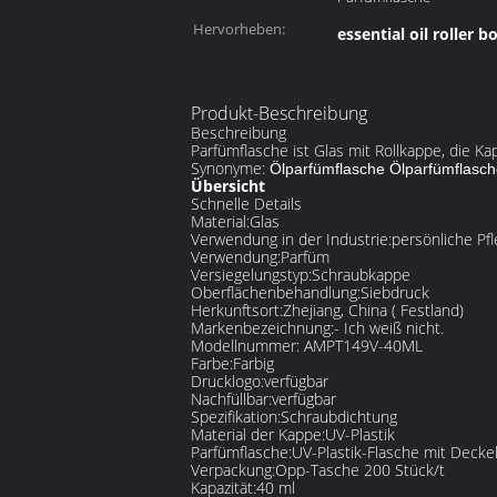
Hervorheben:
essential oil roller b
Produkt-Beschreibung
Beschreibung
Parfümflasche ist Glas mit Rollkappe, die Ka
Synonyme:
Ölparfümflasche Ölparfümflasch
Übersicht
Schnelle Details
Material:
Glas
Verwendung in der Industrie:
persönliche Pf
Verwendung:
Parfüm
Versiegelungstyp:
Schraubkappe
Oberflächenbehandlung:
Siebdruck
Herkunftsort:
Zhejiang, China ( Festland)
Markenbezeichnung:
- Ich weiß nicht.
Modellnummer: AM
PT149V-40ML
Farbe:
Farbig
Drucklogo:
verfügbar
Nachfüllbar:
verfügbar
Spezifikation:
Schraubdichtung
Material der Kappe:
UV-Plastik
Parfümflasche:
UV-Plastik-Flasche mit Decke
Verpackung:
Opp-Tasche 200 Stück/t
Kapazität:
40 ml