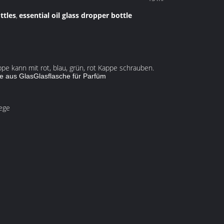
ottles
essential oil glass dropper bottle
,
ppe kann mit rot, blau, grün, rot Kappe schrauben.
e aus Glas
Glasflasche für Parfüm
lege
l