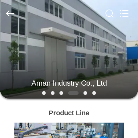
Ltd.
All
Rights
Reserved.
Developed
by
ECER
HEIM
PRODUKTE
VIDEOS
Aman Industry Co., Ltd
VR-
SHOW
Product Line
ÜBER
UNS