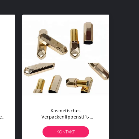
Kosmetisches
e
Verpackenlippenstift-
Und
Goldrohr, Leere Lippenstift-
Behälter Nach Maß
KONTAKT