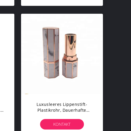
Luxusleeres Lippenstift-
ter
Plastikrohr, Dauerhafte
e
Kosmetische Lippenstift-
Behälter
KONTAKT