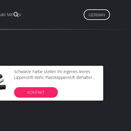
akt Mit Uns
GERMAN
Schwarze Farbe stellen Ihr eigenes leeres
Lippenstift-Rohr, Plastiklippenstift-Behälter
her
KONTAKT