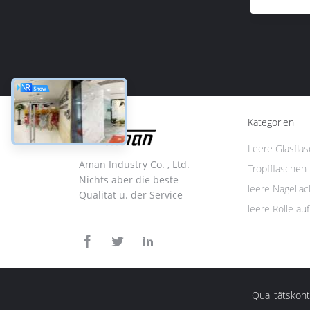
Kategorien
Leere Glasfla
Aman Industry Co. , Ltd.
Tropfflaschen 
Nichts aber die beste
leere Nagellac
Qualität u. der Service
leere Rolle au
Qualitätskont