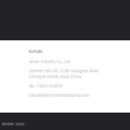
Kontakt
Aman Industry Co., Ltd
Zimmer 505, Nr. 2108 Guangnan Road
Chong'an Bezirk, Wuxi, China
86--15061503699
sales8@perfumebottlepump.com
Mobile Seite