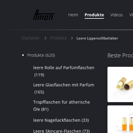
Heim
Produkte
Videos
V
Startseite
Produkte
Leere Lippenstiftbehälter
Beste Pro
Produkte
(620)
leere Rolle auf Parfümflaschen
(119)
Leere Glasflaschen mit Parfüm
(165)
Tropfflaschen für ätherische
Öle
(81)
leere Nagellackflaschen
(33)
Leere Skincare-Flaschen
(73)