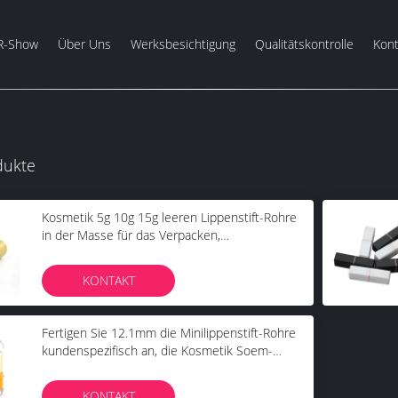
R-Show
Über Uns
Werksbesichtigung
Qualitätskontrolle
Kont
dukte
Kosmetik 5g 10g 15g leeren Lippenstift-Rohre
in der Masse für das Verpacken,
umweltfreundlich
KONTAKT
Fertigen Sie 12.1mm die Minilippenstift-Rohre
kundenspezifisch an, die Kosmetik Soem-
Service verpacken
KONTAKT