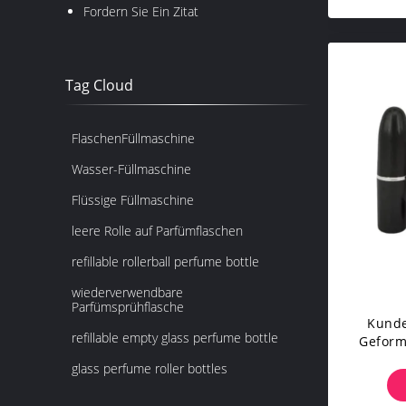
Fordern Sie Ein Zitat
Tag Cloud
FlaschenFüllmaschine
Wasser-Füllmaschine
Flüssige Füllmaschine
leere Rolle auf Parfümflaschen
refillable rollerball perfume bottle
wiederverwendbare
Parfümsprühflasche
Kunde
refillable empty glass perfume bottle
Geformt
glass perfume roller bottles
Ober