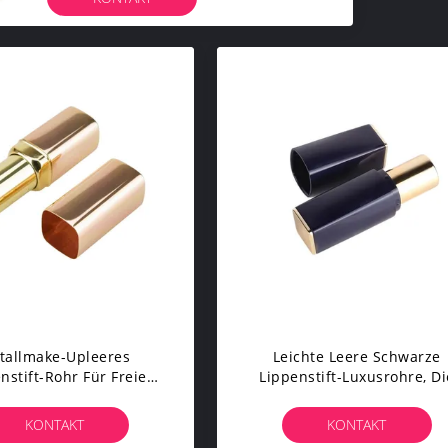
tallmake-Upleeres
Leichte Leere Schwarze
nstift-Rohr Für Freie
Lippenstift-Luxusrohre, Di
, Lippenstift-Behälter
Kundenspezifische Farbe 
Nach Maß
Größe Verpacken
KONTAKT
KONTAKT