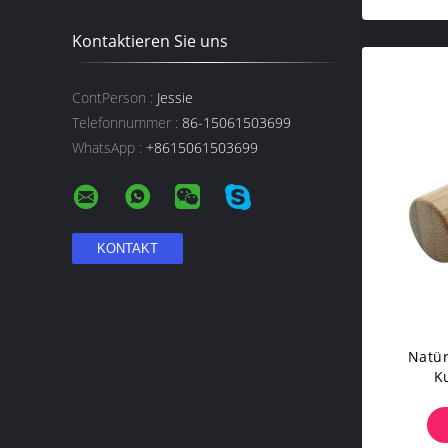
Kontaktieren Sie uns
ContPerson :
Jessie
Telefonnummer :
86-15061503699
WhatsApp :
+8615061503699
Natür
K
Lipp
Kosm