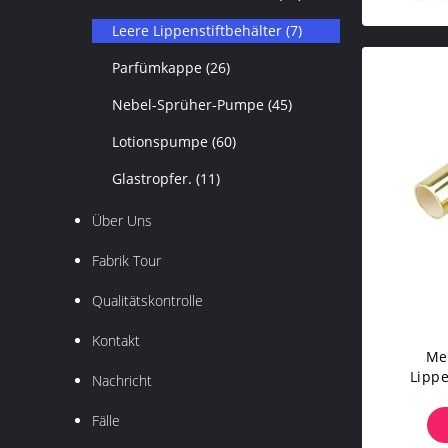
Leere Lippenstiftbehälter
(7)
Parfümkappe
(26)
Nebel-Sprüher-Pumpe
(45)
Lotionspumpe
(60)
Glastropfer.
(11)
Über Uns
Fabrik Tour
Qualitätskontrolle
Kontakt
Me
Lippe
Nachricht
Proben
Fälle