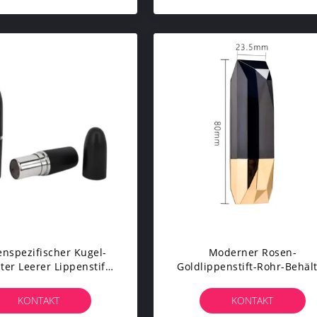
nspezifischer Kugel-
Moderner Rosen-
er Leerer Lippenstift-
Goldlippenstift-Rohr-Behäl
Rohr-Siebdruck-
Nach Maß Mit Freier Prob
flächenbehandlung
KONTAKT
KONTAKT