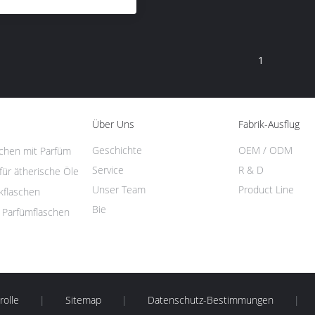
1
Über Uns
Fabrik-Ausflug
Geschichte
OEM / ODM
schen mit Parfüm
Service
R & D
für ätherische Öle
Unser Team
Product Line
kflaschen
Bie
f Parfümflaschen
rolle
|
Sitemap
|
Datenschutz-Bestimmungen
|