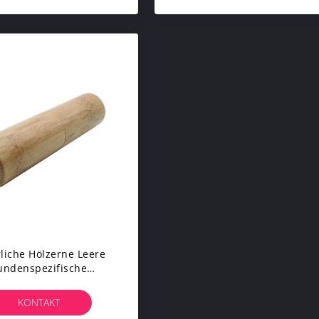
liche Hölzerne Leere
undenspezifische
enstift-Bambusrohr-
etisches Verpacken
KONTAKT