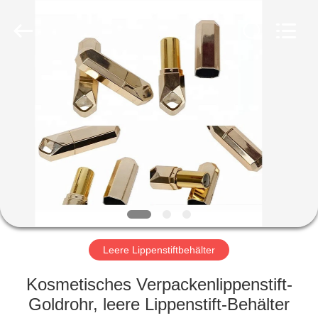
Ltd.
All
Rights
Reserved.
Developed
by
ECER
HEIM
PRODUKTE
VIDEOS
VR-
SHOW
Leere Lippenstiftbehälter
ÜBER
Kosmetisches Verpackenlippenstift-
UNS
Goldrohr, leere Lippenstift-Behälter