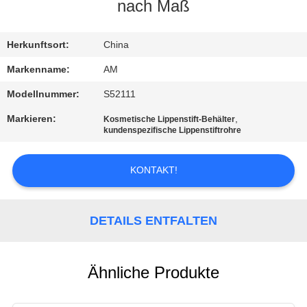
nach Maß
WERKSBESICHTIGUNG
Herkunftsort:
China
QUALITÄTSKONTROLLE
Markenname:
AM
Modellnummer:
S52111
KONTAKT
Markieren:
,
Kosmetische Lippenstift-Behälter
MIT
kundenspezifische Lippenstiftrohre
UNS
KONTAKT!
NACHRICHT
DETAILS ENTFALTEN
FÄLLE
Ähnliche Produkte
ANGEBOT