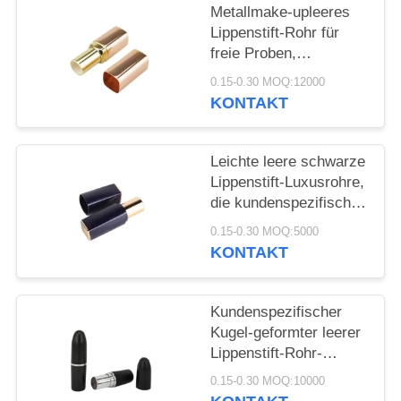
ANFORDERN
Metallmake-upleeres
Lippenstift-Rohr für
SITEMAP
freie Proben,
Lippenstift-Behälter
0.15-0.30 MOQ:12000
nach Maß
KONTAKT
PRIVACY
POLICY
Leichte leere schwarze
Lippenstift-Luxusrohre,
die kundenspezifische
Farbe und Größe
0.15-0.30 MOQ:5000
verpacken
KONTAKT
Kundenspezifischer
Kugel-geformter leerer
Lippenstift-Rohr-
Siebdruck-
0.15-0.30 MOQ:10000
Oberflächenbehandlung