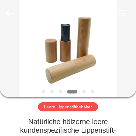
Co.,
Ltd.
All
Rights
Reserved.
Developed
by
ECER
HEIM
PRODUKTE
VIDEOS
VR-
SHOW
Leere Lippenstiftbehälter
ÜBER
Natürliche hölzerne leere
UNS
kundenspezifische Lippenstift-