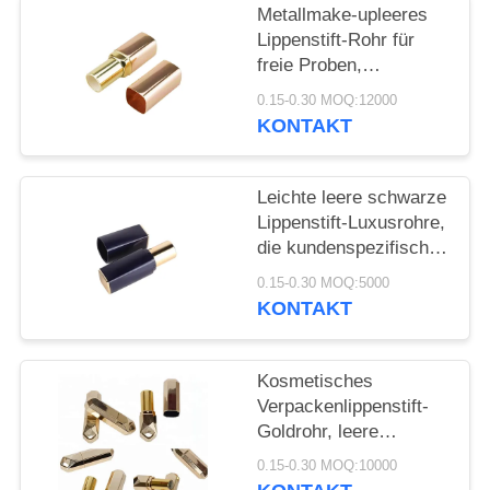
ANFORDERN
Metallmake-upleeres
Lippenstift-Rohr für
SITEMAP
freie Proben,
Lippenstift-Behälter
0.15-0.30 MOQ:12000
nach Maß
KONTAKT
PRIVACY
POLICY
Leichte leere schwarze
Lippenstift-Luxusrohre,
die kundenspezifische
Farbe und Größe
0.15-0.30 MOQ:5000
verpacken
KONTAKT
Kosmetisches
Verpackenlippenstift-
Goldrohr, leere
Lippenstift-Behälter
0.15-0.30 MOQ:10000
nach Maß