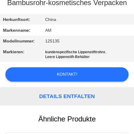
Bambusrohr-kosmetisches Verpacken
WERKSBESICHTIGUNG
Herkunftsort:
China
QUALITÄTSKONTROLLE
Markenname:
AM
Modellnummer:
125135
KONTAKT
Markieren:
,
kundenspezifische Lippenstiftrohre
MIT
Leere Lippenstift-Behälter
UNS
KONTAKT!
NACHRICHT
DETAILS ENTFALTEN
FÄLLE
Ähnliche Produkte
ANGEBOT