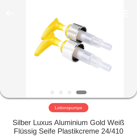
Ltd.
All
Rights
Reserved.
Developed
by
ECER
HEIM
PRODUKTE
VIDEOS
VR-
SHOW
Lotionspumpe
ÜBER
Silber Luxus Aluminium Gold Weiß
UNS
Flüssig Seife Plastikcreme 24/410