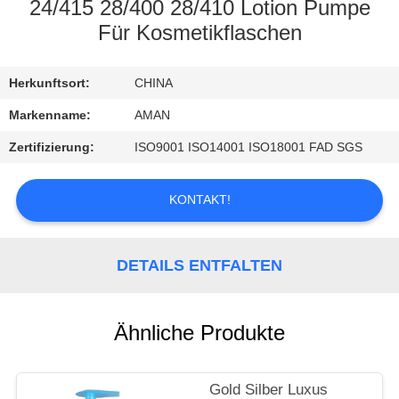
24/415 28/400 28/410 Lotion Pumpe
WERKSBESICHTIGUNG
Für Kosmetikflaschen
QUALITÄTSKONTROLLE
Herkunftsort:
CHINA
Markenname:
AMAN
KONTAKT
Zertifizierung:
ISO9001 ISO14001 ISO18001 FAD SGS
MIT
UNS
KONTAKT!
NACHRICHT
DETAILS ENTFALTEN
FÄLLE
Ähnliche Produkte
ANGEBOT
Gold Silber Luxus