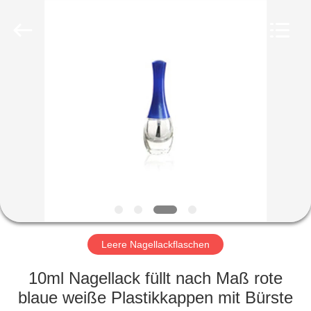
Ltd.
All
Rights
Reserved.
Developed
by
ECER
HEIM
PRODUKTE
VIDEOS
VR-
SHOW
Leere Nagellackflaschen
ÜBER
10ml Nagellack füllt nach Maß rote
UNS
blaue weiße Plastikkappen mit Bürste