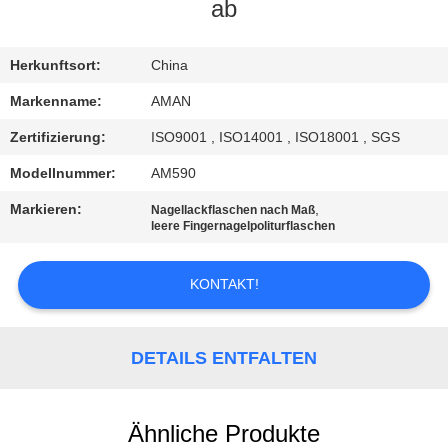
ab
WERKSBESICHTIGUNG
Herkunftsort:
China
QUALITÄTSKONTROLLE
Markenname:
AMAN
Zertifizierung:
ISO9001 , ISO14001 , ISO18001 , SGS
KONTAKT
Modellnummer:
AM590
MIT
Markieren:
,
Nagellackflaschen nach Maß
UNS
leere Fingernagelpoliturflaschen
KONTAKT!
NACHRICHT
FÄLLE
DETAILS ENTFALTEN
ANGEBOT
Ähnliche Produkte