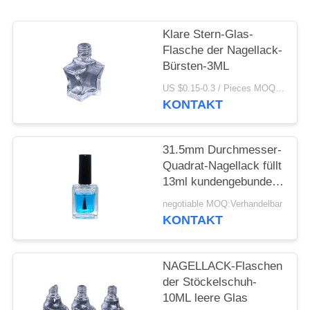
ANFORDERN
Klare Stern-Glas-
SITEMAP
Flasche der Nagellack-
Bürsten-3ML
PRIVACY
US $0.15-0.3 / Pieces MOQ:1000
KONTAKT
POLICY
31.5mm Durchmesser-
Quadrat-Nagellack füllt
13ml kundengebundene
Farbe ab
negotiable MOQ:Verhandelbar
KONTAKT
NAGELLACK-Flaschen
der Stöckelschuh-
10ML leere Glas