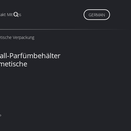
akt Mit Uns
GERMAN
etische Verpackung
all-Parfümbehälter
smetische
P