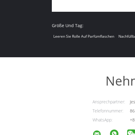
Größe Und Tag:
Leeren Sie Rolle Auf Parfümflaschen
Nachfüllb
Nehm
Ansprechpartner:
Jes
Telefonnummer:
86
WhatsApp:
+8