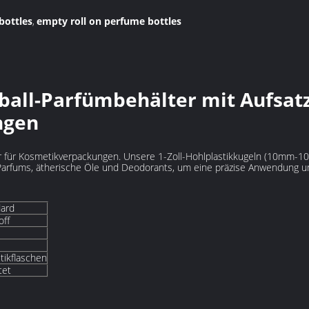
bottles
empty roll on perfume bottles
,
all-Parfümbehälter mit Aufsatz
ngen
 für Kosmetikverpackungen. Unsere 1-Zoll-Hohlplastikkugeln (10mm-1
 Parfums, ätherische Öle und Deodorants, um eine präzise Anwendung un
dard
off
tikflaschen
tet