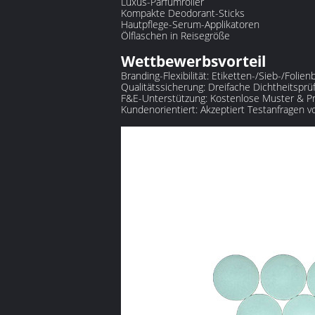
Luxus-Parfumroller
Kompakte Deodorant-Sticks
Hautpflege-Serum-Applikatoren
Ölflaschen in Reisegröße
Wettbewerbsvorteil
‌Branding-Flexibilität:‌ Etiketten-/Sieb-/Foli
‌Qualitätssicherung:‌ Dreifache Dichtheitsprüf
‌F&E-Unterstützung:‌ Kostenlose Muster & P
‌Kundenorientiert:‌ Akzeptiert Testanfragen v