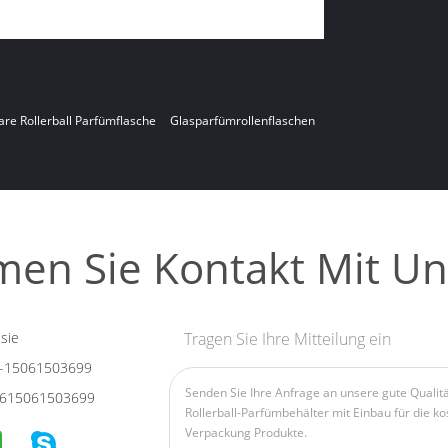
are Rollerball Parfümflasche
Glasparfümrollenflaschen
en Sie Kontakt Mit Un
sie
Tragen Sie Ihre Mitteilung ein
-15061503699
615061503699