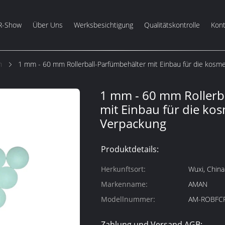
R-Show
Über Uns
Werksbesichtigung
Qualitätskontrolle
Kont
n
1 mm - 60 mm Rollerball-Parfümbehälter mit Einbau für die kosm
1 mm - 60 mm Rollerb
mit Einbau für die ko
Verpackung
Produktdetails:
Herkunftsort:
Wuxi, China
Markenname:
AMAN
Modellnummer:
AM-ROBFC
Zahlung und Versand AGB: