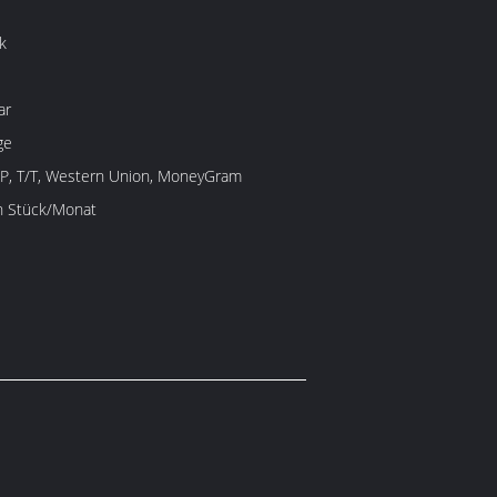
k
ar
ge
/P, T/T, Western Union, MoneyGram
en Stück/Monat