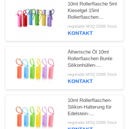
ANFORDERN
10ml Rollerflasche 5ml
Kieselgel 15ml
SITEMAP
Rollerflaschen
Tragbare, am Kabel
negotiable MOQ:20000 Stück
befestigte,
KONTAKT
PRIVACY
wiederverwendbare
Rollerflasche
POLICY
Schützende
Ätherische Öl 10ml
Silikonhülle für Flasche
Rollerflaschen Bunte
Silikonhüllen-
Schutzhülle
negotiable MOQ:20000 Stück
Nachfüllbare
KONTAKT
Parfümroller
Silikonhülle
10ml Rollerflaschen-
Silikon-Halterung für
Edelstein-
Rollerflaschen, 5ml
negotiable MOQ:20000 Stück
Roll-On-Flaschen,