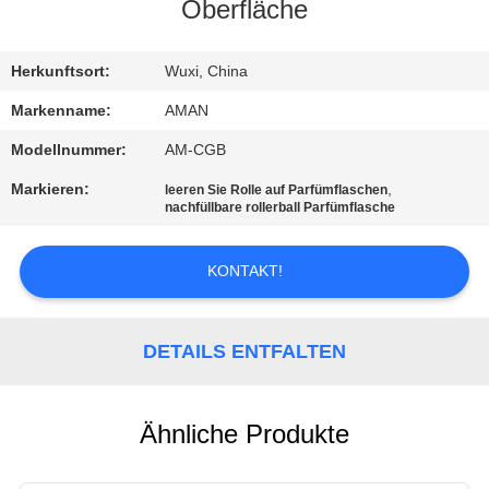
Oberfläche
WERKSBESICHTIGUNG
Herkunftsort:
Wuxi, China
QUALITÄTSKONTROLLE
Markenname:
AMAN
Modellnummer:
AM-CGB
KONTAKT
Markieren:
,
leeren Sie Rolle auf Parfümflaschen
MIT
nachfüllbare rollerball Parfümflasche
UNS
KONTAKT!
NACHRICHT
DETAILS ENTFALTEN
FÄLLE
Ähnliche Produkte
ANGEBOT