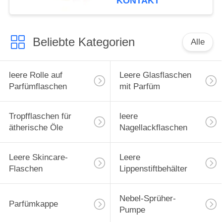
KONTAKT
Hülle für ätherische
Öle, Tragetasche,
Reiseschutzhülle
Beliebte Kategorien
Alle
leere Rolle auf
Leere Glasflaschen
Parfümflaschen
mit Parfüm
Tropfflaschen für
leere
ätherische Öle
Nagellackflaschen
Leere Skincare-
Leere
Flaschen
Lippenstiftbehälter
Nebel-Sprüher-
Parfümkappe
Pumpe