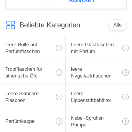
KONTAKT
Hülle für ätherische
Öle, Tragetasche,
Reiseschutzhülle
Beliebte Kategorien
Alle
leere Rolle auf
Leere Glasflaschen
Parfümflaschen
mit Parfüm
Tropfflaschen für
leere
ätherische Öle
Nagellackflaschen
Leere Skincare-
Leere
Flaschen
Lippenstiftbehälter
Nebel-Sprüher-
Parfümkappe
Pumpe