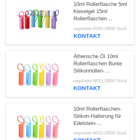
ANFORDERN
10ml Rollerflasche 5ml
Kieselgel 15ml
SITEMAP
Rollerflaschen
Tragbare, am Kabel
negotiable MOQ:20000 Stück
befestigte,
KONTAKT
PRIVACY
wiederverwendbare
Rollerflasche
POLICY
Schützende
Ätherische Öl 10ml
Silikonhülle für Flasche
Rollerflaschen Bunte
Silikonhüllen-
Schutzhülle
negotiable MOQ:20000 Stück
Nachfüllbare
KONTAKT
Parfümroller
Silikonhülle
10ml Rollerflaschen-
Silikon-Halterung für
Edelstein-
Rollerflaschen, 5ml
negotiable MOQ:20000 Stück
Roll-On-Flaschen,