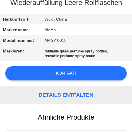
Wiederauffüllung Leere Rollflaschen
WERKSBESICHTIGUNG
Herkunftsort:
Wuxi, China
QUALITÄTSKONTROLLE
Markenname:
AMAN
Modellnummer:
AMSY-0018
KONTAKT
Markieren:
,
refillable glass perfume spray bottles
MIT
reusable perfume spray bottle
UNS
KONTAKT!
NACHRICHT
DETAILS ENTFALTEN
FÄLLE
Ähnliche Produkte
ANGEBOT