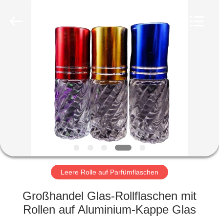
Industry
Co.,
Ltd.
All
Rights
Reserved.
Developed
by
HEIM
ECER
PRODUKTE
VIDEOS
VR-
SHOW
Leere Rolle auf Parfümflaschen
ÜBER
Großhandel Glas-Rollflaschen mit
UNS
Rollen auf Aluminium-Kappe Glas