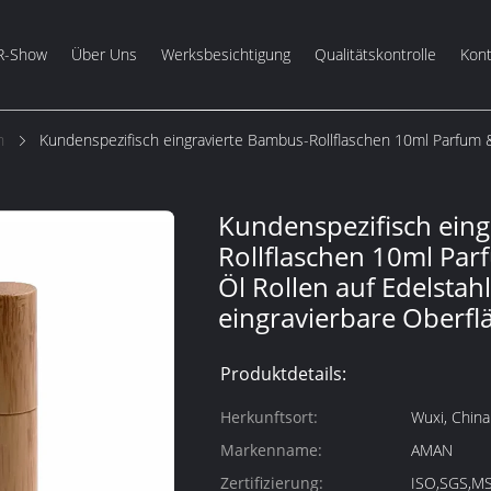
R-Show
Über Uns
Werksbesichtigung
Qualitätskontrolle
Kont
n
Kundenspezifisch eingravierte Bambus-Rollflaschen 10ml Parfum & 
Kundenspezifisch ein
Rollflaschen 10ml Par
Öl Rollen auf Edelstah
eingravierbare Oberfl
Produktdetails:
Herkunftsort:
Wuxi, China
Markenname:
AMAN
Zertifizierung:
ISO,SGS,M