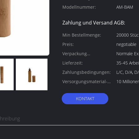
Modellnummer:
AM-BAM
Zahlung und Versand AGB:
Min Bestellmenge:
20000 Stüc
Preis:
negotiable
Verpackung
Normale Ex
Informationen:
Lieferzeit:
35-45 Arbei
Zahlungsbedingungen:
L/C, D/A, D
Versorgungsmaterial-
10 Million
Fähigkeit:
KONTAKT
chreibung