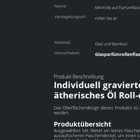
Name:
Minirolle auf Parfümflas
Versiegelungsart:
rollen Sie an
Material:
Glas und Bambus
Hervorheben:
Glasparfümrollenfla
Produkt-Beschreibung
Individuell gravier
ätherisches Öl Roll
Das Oberflächendesign dieses Produkts ist a
werden.
Produktübersicht
‌Ausgewähltes Set‌: Bietet ein leeres Flasche
auslaufsicheren Flaschendeckel, um einen s