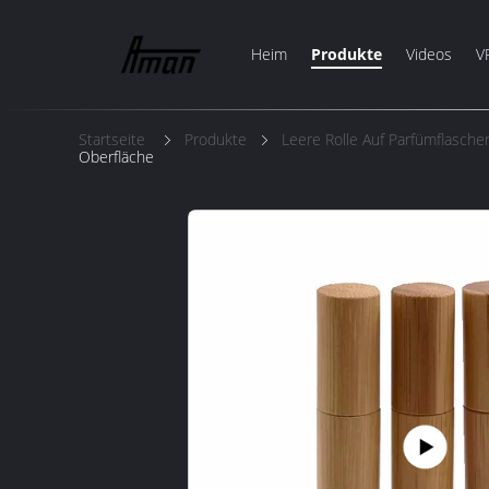
Heim
Produkte
Videos
V
Startseite
Produkte
Leere Rolle Auf Parfümflasche
Oberfläche