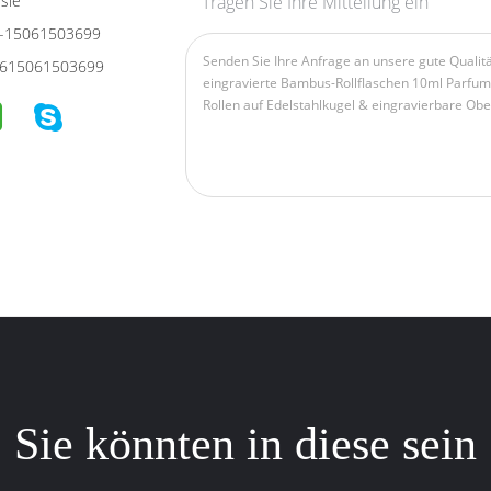
sie
Tragen Sie Ihre Mitteilung ein
-15061503699
615061503699
Sie könnten in diese sein