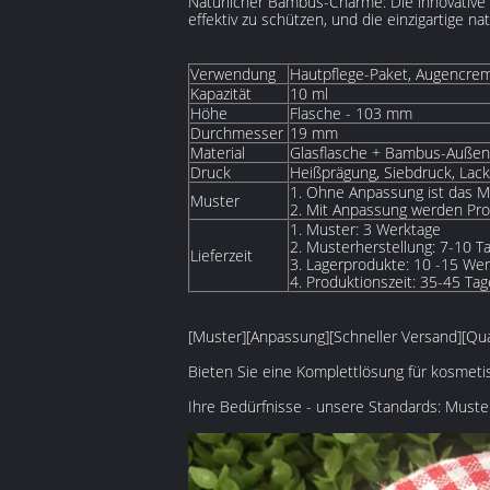
‌Natürlicher Bambus-Charme‌: Die innovative
effektiv zu schützen, und die einzigartige n
Verwendung
Hautpflege-Paket, Augencre
Kapazität
10 ml
Höhe
Flasche - 103 mm
Durchmesser
19 mm
Material
Glasflasche + Bambus-Außenf
Druck
Heißprägung, Siebdruck, Lacki
1. Ohne Anpassung ist das M
Muster
2. Mit Anpassung werden Pro
1. Muster: 3 Werktage
2. Musterherstellung: 7-10 T
Lieferzeit
3. Lagerprodukte: 10 -15 We
4. Produktionszeit: 35-45 Tag
[Muster][Anpassung][Schneller Versand][Qual
Bieten Sie eine Komplettlösung für kosmetis
Ihre Bedürfnisse - unsere Standards: Must