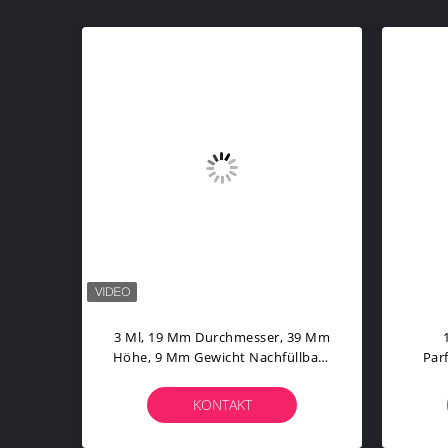
Ml-
3 Ml, 19 Mm Durchmesser, 39 Mm
Höhe, 9 Mm Gewicht Nachfüllbare
Par
Rollerball Parfümflasche Für
Di
Kosmetik
KONTAKT