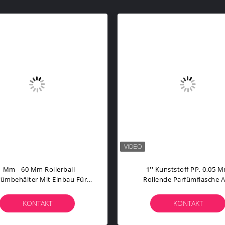
1 Mm - 60 Mm Rollerball-
1'' Kunststoff PP, 0,05 
fümbehälter Mit Einbau Für
Rollende Parfümflasche 
e Kosmetische Verpackung
Kunststoff Mit Halter Fü
Kosmetikverpackunge
KONTAKT
KONTAKT