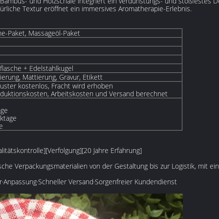
 Bambus- und Holzschale integriert ein verdunstungs- und stoßfestes De
atürliche Textur eröffnet ein immersives Aromatherapie-Erlebnis.
me-Paket, Massageöl-Paket
lasche + Edelstahlkugel
erung, Mattierung, Gravur, Etikett
uster kostenlos, Fracht wird erhoben
duktionskosten, Arbeitskosten und Versand berechnet
age
rktage
e
itätskontrolle][Verfolgung][20 Jahre Erfahrung]
che Verpackungsmaterialien von der Gestaltung bis zur Logistik, mit ei
er·Anpassung·Schneller Versand·Sorgenfreier Kundendienst