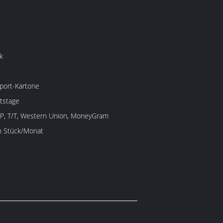
k
port-Kartone
tstage
/P, T/T, Western Union, MoneyGram
en Stück/Monat