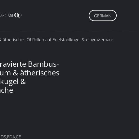
akt Mit Uns
GERMAN
ätherisches Öl Rollen auf Edelstahlkugel & eingravierbare
gravierte Bambus-
fum & ätherisches
lkugel &
äche
SDS,FDA,CE