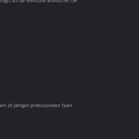
sign, um die Wirkstoffe ätherischer Öle
nem 20-jährigen professionellen Team.