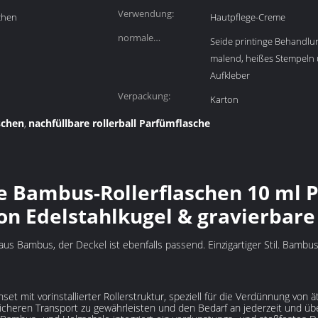
Verwendung:
chen
Hautpflege-Creme
normale
Seide printinge Behandlu
Oberflächenübergebung:
malend, heißes Stempeln u
Aufkleber
Verpackung:
Karton
schen
nachfüllbare rollerball Parfümflasche
,
te Bambus-Rollerflaschen 10 ml
-on Edelstahlkugel & gravierbar
us Bambus, der Deckel ist ebenfalls passend. Einzigartiger Stil. Bambus
nset mit vorinstallierter Rollerstruktur, speziell für die Verdünnung von
icheren Transport zu gewährleisten und den Bedarf an jederzeit und übe