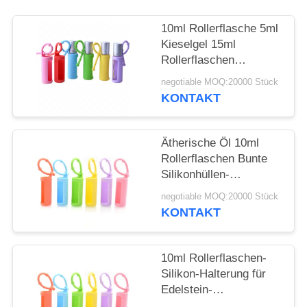
ANFORDERN
10ml Rollerflasche 5ml
SITEMAP
Kieselgel 15ml
Rollerflaschen
Tragbare, am Kabel
negotiable MOQ:20000 Stück
PRIVACY
befestigte,
KONTAKT
POLICY
wiederverwendbare
Rollerflasche
Schützende
Ätherische Öl 10ml
Silikonhülle für Flasche
Rollerflaschen Bunte
Silikonhüllen-
Schutzhülle
negotiable MOQ:20000 Stück
Nachfüllbare
KONTAKT
Parfümroller
Silikonhülle
10ml Rollerflaschen-
Silikon-Halterung für
Edelstein-
Rollerflaschen, 5ml