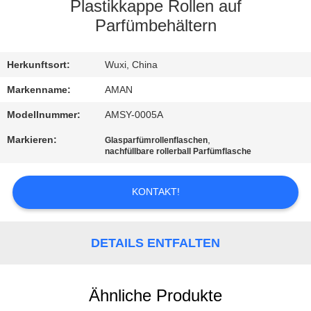
Plastikkappe Rollen auf
WERKSBESICHTIGUNG
Parfümbehältern
QUALITÄTSKONTROLLE
Herkunftsort:
Wuxi, China
Markenname:
AMAN
KONTAKT
Modellnummer:
AMSY-0005A
MIT
Markieren:
,
Glasparfümrollenflaschen
nachfüllbare rollerball Parfümflasche
UNS
KONTAKT!
NACHRICHT
FÄLLE
DETAILS ENTFALTEN
ANGEBOT
Ähnliche Produkte