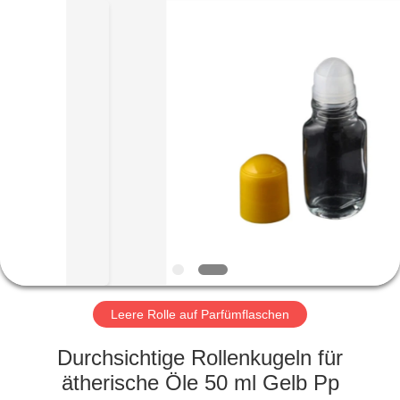
Ltd.
All
Rights
Reserved.
Developed
by
ECER
HEIM
PRODUKTE
VIDEOS
VR-
SHOW
Leere Rolle auf Parfümflaschen
ÜBER
Durchsichtige Rollenkugeln für
UNS
ätherische Öle 50 ml Gelb Pp