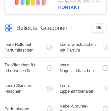
negotiable MOQ:20000 Stück
Roll-On-Flaschen,
KONTAKT
Hülle für ätherische
Öle, Tragetasche,
Reiseschutzhülle
Beliebte Kategorien
Alle
leere Rolle auf
Leere Glasflaschen
Parfümflaschen
mit Parfüm
Tropfflaschen für
leere
ätherische Öle
Nagellackflaschen
Leere Skincare-
Leere
Flaschen
Lippenstiftbehälter
Nebel-Sprüher-
Parfümkappe