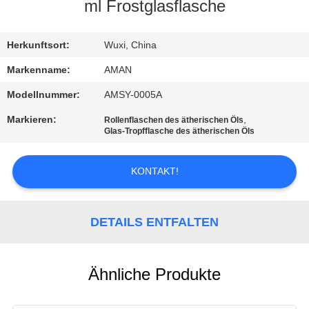
ml Frostglasflasche
WERKSBESICHTIGUNG
Herkunftsort:
Wuxi, China
QUALITÄTSKONTROLLE
Markenname:
AMAN
Modellnummer:
AMSY-0005A
KONTAKT
Markieren:
,
Rollenflaschen des ätherischen Öls
MIT
Glas-Tropfflasche des ätherischen Öls
UNS
KONTAKT!
NACHRICHT
DETAILS ENTFALTEN
FÄLLE
Ähnliche Produkte
ANGEBOT