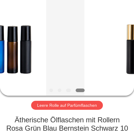
Ltd.
All
Rights
Reserved.
Developed
by
ECER
HEIM
PRODUKTE
VIDEOS
VR-
SHOW
Leere Rolle auf Parfümflaschen
ÜBER
Ätherische Ölflaschen mit Rollern
UNS
Rosa Grün Blau Bernstein Schwarz 10