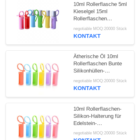
ANFORDERN
10ml Rollerflasche 5ml
Kieselgel 15ml
SITEMAP
Rollerflaschen
Tragbare, am Kabel
negotiable MOQ:20000 Stück
befestigte,
KONTAKT
PRIVACY
wiederverwendbare
Rollerflasche
POLICY
Schützende
Ätherische Öl 10ml
Silikonhülle für Flasche
Rollerflaschen Bunte
Silikonhüllen-
Schutzhülle
negotiable MOQ:20000 Stück
Nachfüllbare
KONTAKT
Parfümroller
Silikonhülle
10ml Rollerflaschen-
Silikon-Halterung für
Edelstein-
Rollerflaschen, 5ml
negotiable MOQ:20000 Stück
Roll-On-Flaschen,