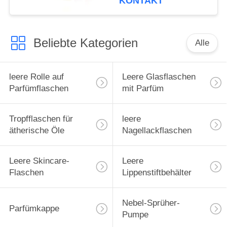
KONTAKT
Hülle für ätherische
Öle, Tragetasche,
Reiseschutzhülle
Beliebte Kategorien
Alle
leere Rolle auf
Leere Glasflaschen
Parfümflaschen
mit Parfüm
Tropfflaschen für
leere
ätherische Öle
Nagellackflaschen
Leere Skincare-
Leere
Flaschen
Lippenstiftbehälter
Nebel-Sprüher-
Parfümkappe
Pumpe