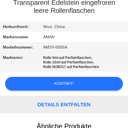
Transparent Edelstein eingefroren
WERKSBESICHTIGUNG
leere Rollenflaschen
QUALITÄTSKONTROLLE
Herkunftsort:
Wuxi, China
Markenname:
AMAN
KONTAKT
Modellnummer:
AMSY-0005A
MIT
Markieren:
,
Rolle 5ml auf Parfümflaschen
,
Rolle 10ml auf Parfümflaschen
UNS
Rolle ISO8317 auf Parfümflaschen
NACHRICHT
KONTAKT!
FÄLLE
DETAILS ENTFALTEN
ANGEBOT
Ähnliche Produkte