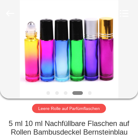
Co.,
Ltd.
All
Rights
Reserved.
Developed
by
ECER
HEIM
PRODUKTE
VIDEOS
VR-
SHOW
Leere Rolle auf Parfümflaschen
ÜBER
5 ml 10 ml Nachfüllbare Flaschen auf
UNS
Rollen Bambusdeckel Bernsteinblau