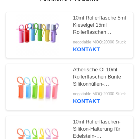
ANFORDERN
10ml Rollerflasche 5ml
SITEMAP
Kieselgel 15ml
Rollerflaschen
PRIVACY
Tragbare, am Kabel
negotiable MOQ:20000 Stück
befestigte,
POLICY
KONTAKT
wiederverwendbare
Rollerflasche
Schützende
Ätherische Öl 10ml
Silikonhülle für Flasche
Rollerflaschen Bunte
Silikonhüllen-
Schutzhülle
negotiable MOQ:20000 Stück
Nachfüllbare
KONTAKT
Parfümroller
Silikonhülle
10ml Rollerflaschen-
Silikon-Halterung für
Edelstein-