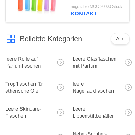
Rollerflaschen, 5ml
negotiable MOQ:20000 Stück
Roll-On-Flaschen,
KONTAKT
Hülle für ätherische
Öle, Tragetasche,
Reiseschutzhülle
Beliebte Kategorien
Alle
leere Rolle auf
Leere Glasflaschen
Parfümflaschen
mit Parfüm
Tropfflaschen für
leere
ätherische Öle
Nagellackflaschen
Leere Skincare-
Leere
Flaschen
Lippenstiftbehälter
Nebel-Sprüher-