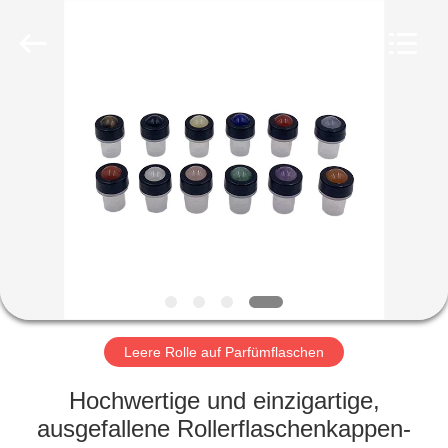
Co.,
Ltd.
All
Rights
Reserved.
Developed
by
ECER
HEIM
PRODUKTE
VIDEOS
VR-
SHOW
Leere Rolle auf Parfümflaschen
ÜBER
Hochwertige und einzigartige,
UNS
ausgefallene Rollerflaschenkappen-