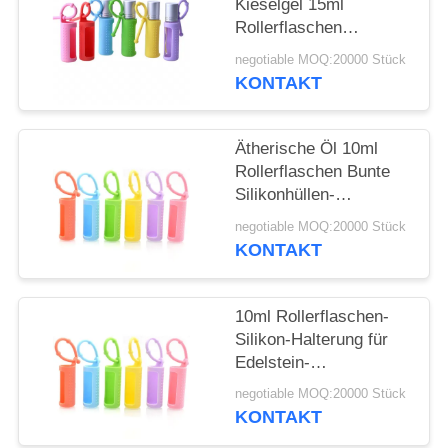
ANFORDERN
Kieselgel 15ml
Rollerflaschen
Tragbare, am Kabel
SITEMAP
negotiable MOQ:20000 Stück
befestigte,
KONTAKT
wiederverwendbare
Rollerflasche
PRIVACY
Schützende
Ätherische Öl 10ml
POLICY
Silikonhülle für Flasche
Rollerflaschen Bunte
Silikonhüllen-
Schutzhülle
negotiable MOQ:20000 Stück
Nachfüllbare
KONTAKT
Parfümroller
Silikonhülle
10ml Rollerflaschen-
Silikon-Halterung für
Edelstein-
Rollerflaschen, 5ml
negotiable MOQ:20000 Stück
Roll-On-Flaschen,
KONTAKT
Hülle für ätherische