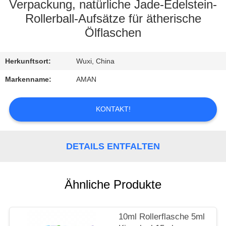
Verpackung, natürliche Jade-Edelstein-
WERKSBESICHTIGUNG
Rollerball-Aufsätze für ätherische
Ölflaschen
QUALITÄTSKONTROLLE
Herkunftsort:
Wuxi, China
KONTAKT
Markenname:
AMAN
MIT
KONTAKT!
UNS
NACHRICHT
DETAILS ENTFALTEN
FÄLLE
Ähnliche Produkte
ANGEBOT
10ml Rollerflasche 5ml