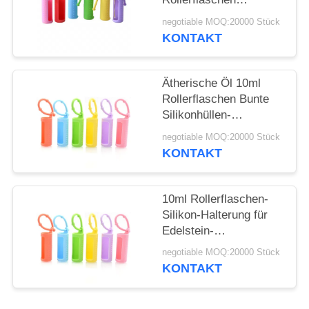
ANFORDERN
Tragbare, am Kabel
negotiable MOQ:20000 Stück
befestigte,
KONTAKT
SITEMAP
wiederverwendbare
Rollerflasche
Schützende
Ätherische Öl 10ml
PRIVACY
Silikonhülle für Flasche
Rollerflaschen Bunte
POLICY
Silikonhüllen-
Schutzhülle
negotiable MOQ:20000 Stück
Nachfüllbare
KONTAKT
Parfümroller
Silikonhülle
10ml Rollerflaschen-
Silikon-Halterung für
Edelstein-
Rollerflaschen, 5ml
negotiable MOQ:20000 Stück
Roll-On-Flaschen,
KONTAKT
Hülle für ätherische
Öle, Tragetasche,