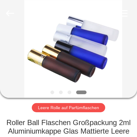
Co.,
Ltd.
All
Rights
Reserved.
Developed
by
ECER
HEIM
PRODUKTE
VIDEOS
VR-
SHOW
Leere Rolle auf Parfümflaschen
ÜBER
Roller Ball Flaschen Großpackung 2ml
UNS
Aluminiumkappe Glas Mattierte Leere