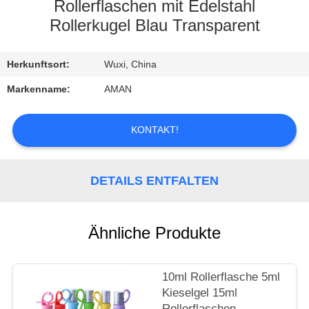
Rollerflaschen mit Edelstahl
WERKSBESICHTIGUNG
Rollerkugel Blau Transparent
QUALITÄTSKONTROLLE
Herkunftsort:
Wuxi, China
Markenname:
AMAN
KONTAKT
KONTAKT!
MIT
UNS
DETAILS ENTFALTEN
NACHRICHT
Ähnliche Produkte
FÄLLE
10ml Rollerflasche 5ml
ANGEBOT
Kieselgel 15ml
Rollerflaschen