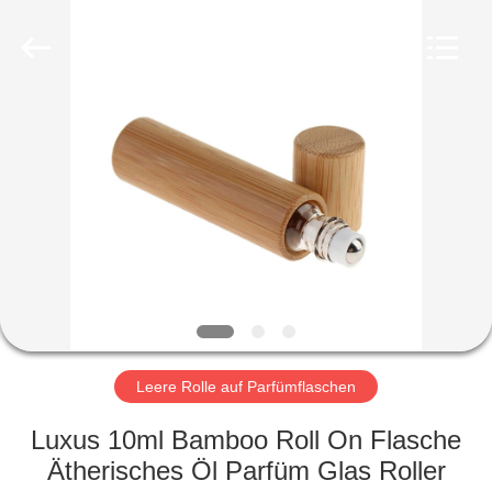
Co.,
Ltd.
All
Rights
Reserved.
Developed
by
ECER
HEIM
PRODUKTE
VIDEOS
VR-
SHOW
Leere Rolle auf Parfümflaschen
ÜBER
Luxus 10ml Bamboo Roll On Flasche
UNS
Ätherisches Öl Parfüm Glas Roller