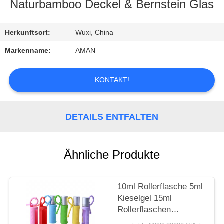
Naturbamboo Deckel & Bernstein Glas
WERKSBESICHTIGUNG
Herkunftsort:
Wuxi, China
QUALITÄTSKONTROLLE
Markenname:
AMAN
KONTAKT
KONTAKT!
MIT
UNS
DETAILS ENTFALTEN
NACHRICHT
Ähnliche Produkte
FÄLLE
10ml Rollerflasche 5ml
Kieselgel 15ml
ANGEBOT
Rollerflaschen
Tragbare, am Kabel