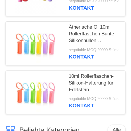
ANFORDERN
negotiable MOQ:20000 Stück
befestigte,
KONTAKT
wiederverwendbare
SITEMAP
Rollerflasche
Schützende
Ätherische Öl 10ml
Silikonhülle für Flasche
Rollerflaschen Bunte
PRIVACY
Silikonhüllen-
POLICY
Schutzhülle
negotiable MOQ:20000 Stück
Nachfüllbare
KONTAKT
Parfümroller
Silikonhülle
10ml Rollerflaschen-
Silikon-Halterung für
Edelstein-
Rollerflaschen, 5ml
negotiable MOQ:20000 Stück
Roll-On-Flaschen,
KONTAKT
Hülle für ätherische
Öle, Tragetasche,
Reiseschutzhülle
Beliebte Kategorien
Alle