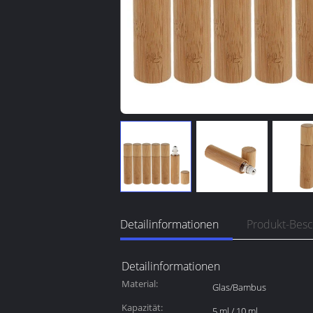
Detailinformationen
Produkt-Bes
Detailinformationen
Material:
Glas/Bambus
Kapazität:
5 ml / 10 ml