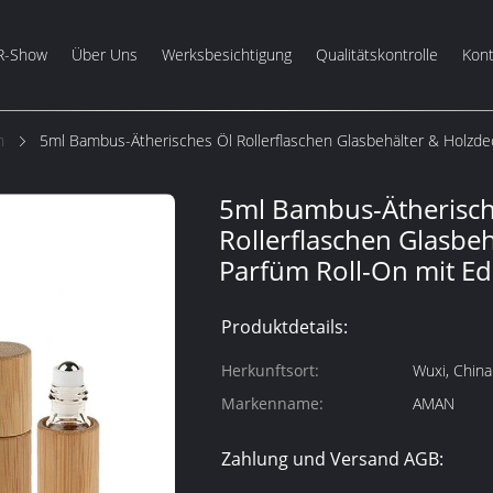
R-Show
Über Uns
Werksbesichtigung
Qualitätskontrolle
Kont
n
5ml Bambus-Ätherisches Öl Rollerflaschen Glasbehälter & Holzdec
5ml Bambus-Ätherisch
Rollerflaschen Glasbe
Parfüm Roll-On mit Ed
Produktdetails:
Herkunftsort:
Wuxi, China
Markenname:
AMAN
Zahlung und Versand AGB: