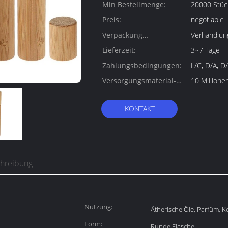
Min Bestellmenge:
20000 Stüc
Preis:
negotiable
Verpackung
Verhandlun
Informationen:
Lieferzeit:
3~7 Tage
Zahlungsbedingungen:
L/C, D/A, D
Versorgungsmaterial-
10 Million
Fähigkeit:
KONTAKT
chreibung
Nutzung:
Ätherische Öle, Parfüm, K
Form:
Runde Flasche