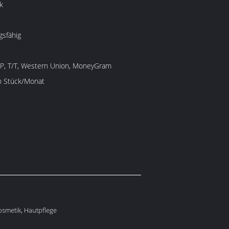
k
gsfähig
/P, T/T, Western Union, MoneyGram
en Stück/Monat
osmetik, Hautpflege