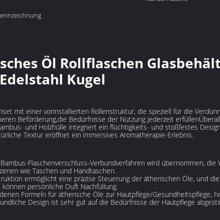
Kennzeichnung
sches Öl Rollflaschen Glasbehäl
Edelstahl Kugel
set mit einer vorinstallierten Rollenstruktur, die speziell für die Verdü
heren Beförderung,die Bedürfnisse der Nutzung jederzeit erfüllenÜberall
mbus- und Holzhülle integriert ein flüchtigkeits- und stoßfestes Desig
türliche Textur eröffnet ein immersives Aromatherapie-Erlebnis.
 Bambus-Flaschenverschluss-Verbundverfahren wird übernommen, die Wal
 Szenen wie Taschen und Handtaschen.
truktion ermöglicht eine präzise Steuerung der ätherischen Öle, und di
en können persönliche Duft Nachfüllung.
denen Formeln für ätherische Öle zur Hautpflege/Gesundheitspflege, h
undliche Design ist sehr gut auf die Bedürfnisse der Hautpflege abgest