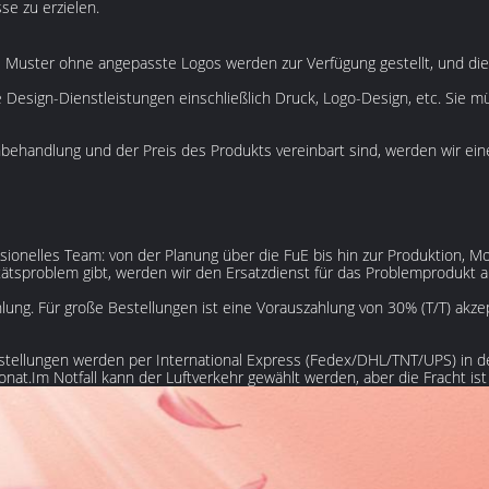
e zu erzielen.
Muster ohne angepasste Logos werden zur Verfügung gestellt, und die
e Design-Dienstleistungen einschließlich Druck, Logo-Design, etc. Sie m
behandlung und der Preis des Produkts vereinbart sind, werden wir ei
essionelles Team: von der Planung über die FuE bis hin zur Produktion,
ätsproblem gibt, werden wir den Ersatzdienst für das Problemprodukt 
lung. Für große Bestellungen ist eine Vorauszahlung von 30% (T/T) akze
tellungen werden per International Express (Fedex/DHL/TNT/UPS) in de
nat.Im Notfall kann der Luftverkehr gewählt werden, aber die Fracht ist