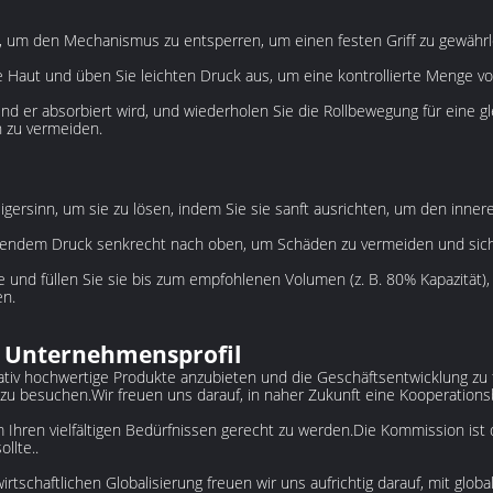
, um den Mechanismus zu entsperren, um einen festen Griff zu gewährle
re Haut und üben Sie leichten Druck aus, um eine kontrollierte Menge v
d er absorbiert wird, und wiederholen Sie die Rollbewegung für eine 
 zu vermeiden.
ersinn, um sie zu lösen, indem Sie sie sanft ausrichten, um den innere
ibendem Druck senkrecht nach oben, um Schäden zu vermeiden und sich
e und füllen Sie sie bis zum empfohlenen Volumen (z. B. 80% Kapazität),
en.
 Unternehmensprofil
ativ hochwertige Produkte anzubieten und die Geschäftsentwicklung zu fö
ls zu besuchen.Wir freuen uns darauf, in naher Zukunft eine Kooperatio
 um Ihren vielfältigen Bedürfnissen gerecht zu werden.Die Kommission ist
llte..
wirtschaftlichen Globalisierung freuen wir uns aufrichtig darauf, mit 