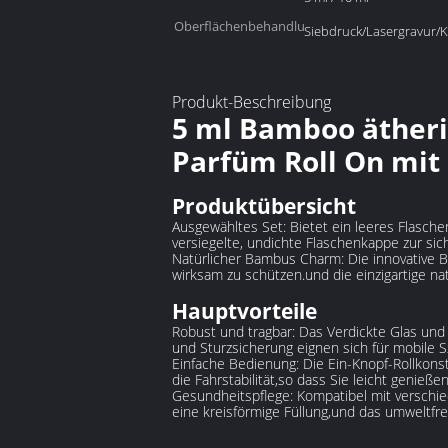
Oberflächenbehandlung:
Siebdruck/Lasergravur/
Produkt-Beschreibung
5 ml Bamboo ätheri
Parfüm Roll On mit 
Produktübersicht
Ausgewähltes Set: Bietet ein leeres Flaschen
versiegelte, undichte Flaschenkappe zur sic
Natürlicher Bambus Charm: Die innovative Ba
wirksam zu schützen.und die einzigartige na
Hauptvorteile
Robust und tragbar: Das Verdickte Glas und
und Sturzsicherung eignen sich für mobile
Einfache Bedienung: Die Ein-Knopf-Rollkons
die Fahrstabilität,so dass Sie leicht genieß
Gesundheitspflege: Kompatibel mit verschie
eine kreisförmige Füllung,und das umweltfre