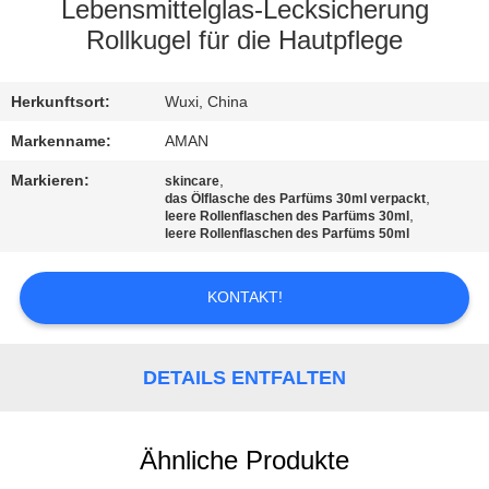
Lebensmittelglas-Lecksicherung
WERKSBESICHTIGUNG
Rollkugel für die Hautpflege
QUALITÄTSKONTROLLE
Herkunftsort:
Wuxi, China
Markenname:
AMAN
KONTAKT
Markieren:
,
skincare
,
das Ölflasche des Parfüms 30ml verpackt
MIT
,
leere Rollenflaschen des Parfüms 30ml
leere Rollenflaschen des Parfüms 50ml
UNS
KONTAKT!
NACHRICHT
DETAILS ENTFALTEN
FÄLLE
ANGEBOT
Ähnliche Produkte