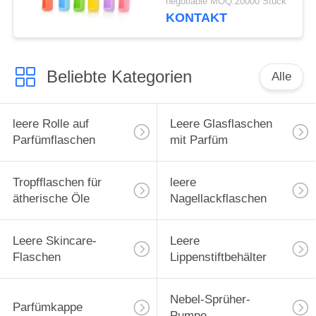
negotiable MOQ:20000 Stück
Roll-On-Flaschen,
KONTAKT
Hülle für ätherische
Öle, Tragetasche,
Reiseschutzhülle
Beliebte Kategorien
Alle
leere Rolle auf
Leere Glasflaschen
Parfümflaschen
mit Parfüm
Tropfflaschen für
leere
ätherische Öle
Nagellackflaschen
Leere Skincare-
Leere
Flaschen
Lippenstiftbehälter
Nebel-Sprüher-
Parfümkappe
Pumpe