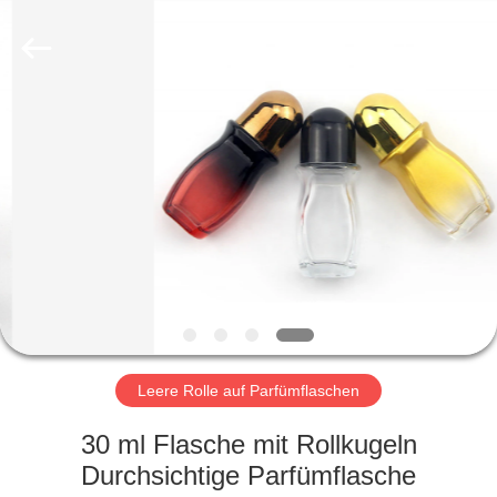
Ltd.
All
Rights
Reserved.
Developed
by
ECER
HEIM
PRODUKTE
VIDEOS
VR-
SHOW
Leere Rolle auf Parfümflaschen
ÜBER
30 ml Flasche mit Rollkugeln
UNS
Durchsichtige Parfümflasche