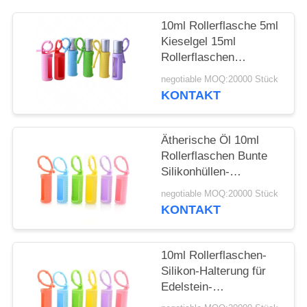
ANFORDERN
10ml Rollerflasche 5ml
SITEMAP
Kieselgel 15ml
Rollerflaschen
Tragbare, am Kabel
negotiable MOQ:20000 Stück
PRIVACY
befestigte,
KONTAKT
wiederverwendbare
POLICY
Rollerflasche
Schützende
Ätherische Öl 10ml
Silikonhülle für Flasche
Rollerflaschen Bunte
Silikonhüllen-
Schutzhülle
negotiable MOQ:20000 Stück
Nachfüllbare
KONTAKT
Parfümroller
Silikonhülle
10ml Rollerflaschen-
Silikon-Halterung für
Edelstein-
Rollerflaschen, 5ml