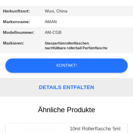
WERKSBESICHTIGUNG
Herkunftsort:
Wuxi, China
Markenname:
AMAN
QUALITÄTSKONTROLLE
Modellnummer:
AM-CGB
Markieren:
,
Glasparfümrollenflaschen
KONTAKT
nachfüllbare rollerball Parfümflasche
MIT
KONTAKT!
UNS
NACHRICHT
DETAILS ENTFALTEN
FÄLLE
Ähnliche Produkte
ANGEBOT
10ml Rollerflasche 5ml