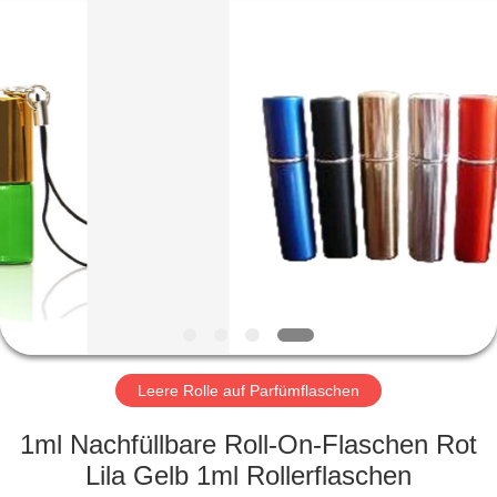
Industry
Co.,
Ltd.
All
Rights
Reserved.
Developed
by
HEIM
ECER
PRODUKTE
VIDEOS
VR-
SHOW
Leere Rolle auf Parfümflaschen
ÜBER
‌1ml Nachfüllbare Roll-On-Flaschen Rot
UNS
Lila Gelb 1ml Rollerflaschen