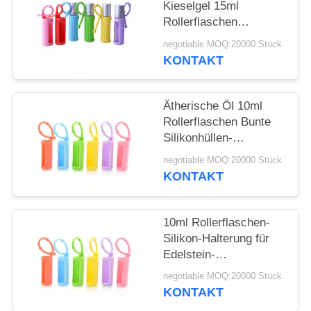
ANFORDERN
Kieselgel 15ml
Rollerflaschen
Tragbare, am Kabel
SITEMAP
negotiable MOQ:20000 Stück
befestigte,
KONTAKT
wiederverwendbare
PRIVACY
Rollerflasche
Schützende
Ätherische Öl 10ml
POLICY
Silikonhülle für Flasche
Rollerflaschen Bunte
Silikonhüllen-
Schutzhülle
negotiable MOQ:20000 Stück
Nachfüllbare
KONTAKT
Parfümroller
Silikonhülle
10ml Rollerflaschen-
Silikon-Halterung für
Edelstein-
Rollerflaschen, 5ml
negotiable MOQ:20000 Stück
Roll-On-Flaschen,
KONTAKT
Hülle für ätherische