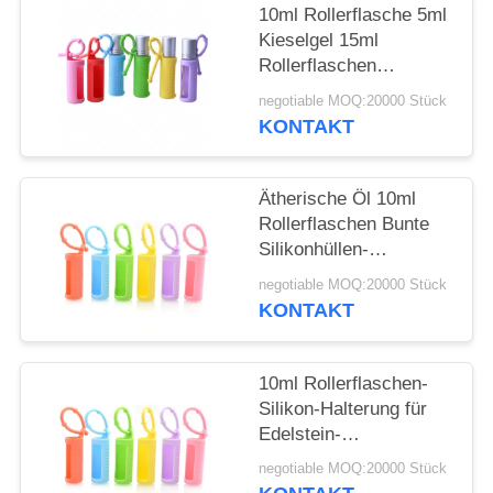
ANFORDERN
10ml Rollerflasche 5ml
Kieselgel 15ml
SITEMAP
Rollerflaschen
Tragbare, am Kabel
negotiable MOQ:20000 Stück
befestigte,
KONTAKT
PRIVACY
wiederverwendbare
Rollerflasche
POLICY
Schützende
Ätherische Öl 10ml
Silikonhülle für Flasche
Rollerflaschen Bunte
Silikonhüllen-
Schutzhülle
negotiable MOQ:20000 Stück
Nachfüllbare
KONTAKT
Parfümroller
Silikonhülle
10ml Rollerflaschen-
Silikon-Halterung für
Edelstein-
Rollerflaschen, 5ml
negotiable MOQ:20000 Stück
Roll-On-Flaschen,