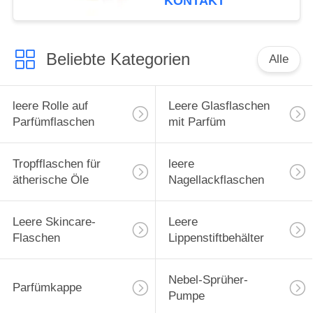
KONTAKT
Hülle für ätherische
Öle, Tragetasche,
Reiseschutzhülle
Beliebte Kategorien
Alle
leere Rolle auf
Leere Glasflaschen
Parfümflaschen
mit Parfüm
Tropfflaschen für
leere
ätherische Öle
Nagellackflaschen
Leere Skincare-
Leere
Flaschen
Lippenstiftbehälter
Nebel-Sprüher-
Parfümkappe
Pumpe