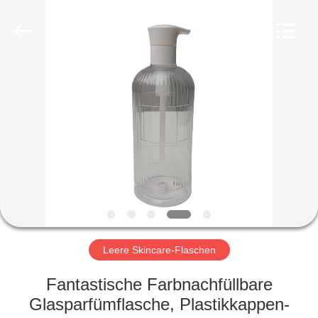
Ltd.
All
Rights
Reserved.
Developed
by
ECER
HEIM
PRODUKTE
VIDEOS
VR-
SHOW
Leere Skincare-Flaschen
ÜBER
Fantastische Farbnachfüllbare
UNS
Glasparfümflasche, Plastikkappen-