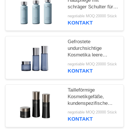
ANFORDERN
Hautpflege mit
schräger Schulter für
High-End-Marken mit
negotiable MOQ:20000 Stück
SITEMAP
CMYK-Druck und
KONTAKT
Dreifachsiegelstruktur
20 000 MOQ
PRIVACY
Gefrostete
POLICY
undurchsichtige
Kosmetika leere
Flasche Großhandel
negotiable MOQ:20000 Stück
Wasserlotion Creme
KONTAKT
spezielle Taille Flasche
20 Zähne
maßgeschneidert
Tailleförmige
Kosmetikgefäße,
kundenspezifische
undurchsichtige PETG-
negotiable MOQ:20000 Stück
Flaschen,
KONTAKT
umweltfreundliche