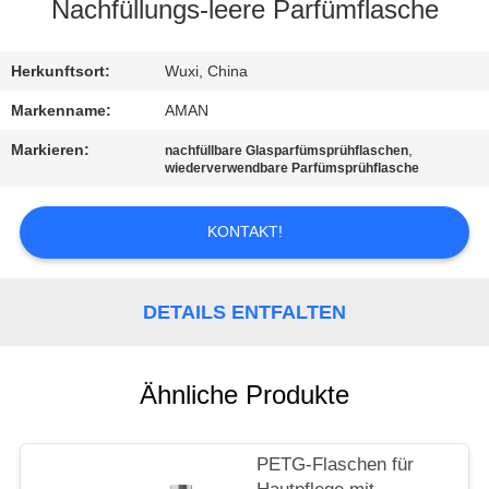
Nachfüllungs-leere Parfümflasche
WERKSBESICHTIGUNG
Herkunftsort:
Wuxi, China
QUALITÄTSKONTROLLE
Markenname:
AMAN
Markieren:
,
nachfüllbare Glasparfümsprühflaschen
wiederverwendbare Parfümsprühflasche
KONTAKT
MIT
KONTAKT!
UNS
DETAILS ENTFALTEN
NACHRICHT
FÄLLE
Ähnliche Produkte
ANGEBOT
PETG-Flaschen für