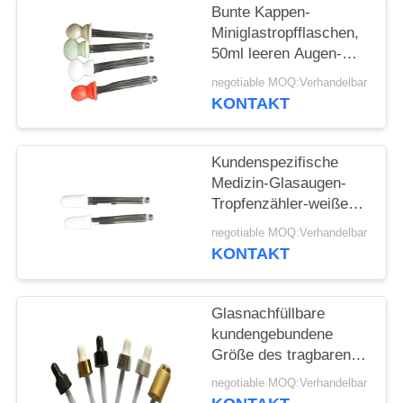
ANFORDERN
Bunte Kappen-
Miniglastropfflaschen,
SITEMAP
50ml leeren Augen-
Tropfen-Flaschen
negotiable MOQ:Verhandelbar
KONTAKT
PRIVACY
POLICY
Kundenspezifische
Medizin-Glasaugen-
Tropfenzähler-weiße
Spitze 30ml 50ml für
negotiable MOQ:Verhandelbar
flüssige Lieferung
KONTAKT
Glasnachfüllbare
kundengebundene
Größe des tragbaren
ätherischen Öls des
negotiable MOQ:Verhandelbar
tropfenzähler-30ml