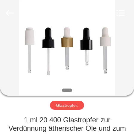
Co.,
Ltd.
All
Rights
Reserved.
Developed
by
ECER
HEIM
PRODUKTE
VIDEOS
VR-
SHOW
Glastropfer.
ÜBER
1 ml 20 400 Glastropfer zur
UNS
Verdünnung ätherischer Öle und zum