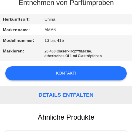
Entnehmen von Parfümproben
WERKSBESICHTIGUNG
Herkunftsort:
China
QUALITÄTSKONTROLLE
Markenname:
AMAN
Modellnummer:
13 bis 415
KONTAKT
Markieren:
,
20 400 Gläser-Tropffflasche
MIT
ätherisches Öl 1 ml Glaströpfchen
UNS
KONTAKT!
NACHRICHT
DETAILS ENTFALTEN
FÄLLE
Ähnliche Produkte
ANGEBOT