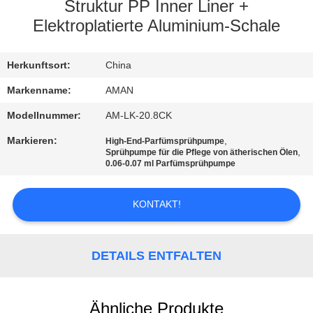
Struktur PP Inner Liner +
WERKSBESICHTIGUNG
Elektroplatierte Aluminium-Schale
QUALITÄTSKONTROLLE
Herkunftsort:
China
Markenname:
AMAN
KONTAKT
Modellnummer:
AM-LK-20.8CK
MIT
Markieren:
,
High-End-Parfümsprühpumpe
,
Sprühpumpe für die Pflege von ätherischen Ölen
UNS
0.06-0.07 ml Parfümsprühpumpe
NACHRICHT
KONTAKT!
FÄLLE
DETAILS ENTFALTEN
ANGEBOT
Ähnliche Produkte