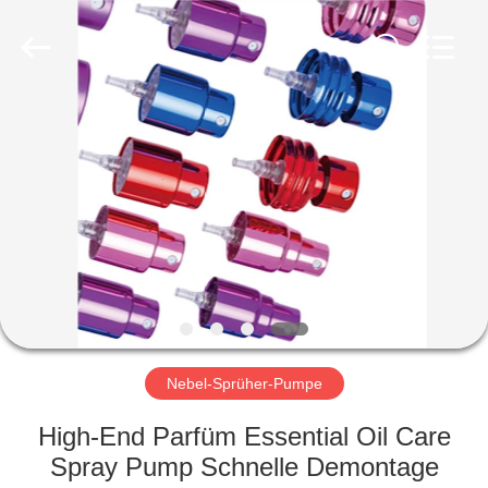
Co.,
Ltd.
All
Rights
Reserved.
Developed
by
ECER
HEIM
PRODUKTE
VIDEOS
VR-
SHOW
Nebel-Sprüher-Pumpe
ÜBER
High-End Parfüm Essential Oil Care
UNS
Spray Pump Schnelle Demontage