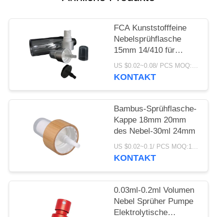
ANFORDERN
FCA Kunststofffeine
SITEMAP
Nebelsprühflasche
15mm 14/410 für
PRIVACY
Parfümflüssigkeit
US $0.02~0.08/ PCS MOQ:10000pcs
POLICY
KONTAKT
Bambus-Sprühflasche-
Kappe 18mm 20mm
des Nebel-30ml 24mm
US $0.02~0.1/ PCS MOQ:10000pcs
KONTAKT
0.03ml-0.2ml Volumen
Nebel Sprüher Pumpe
Elektrolytische