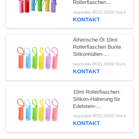
ANFORDERN
Rollerflaschen
Tragbare, am Kabel
negotiable MOQ:20000 Stück
befestigte,
SITEMAP
KONTAKT
wiederverwendbare
Rollerflasche
PRIVACY
Schützende
Ätherische Öl 10ml
Silikonhülle für Flasche
Rollerflaschen Bunte
POLICY
Silikonhüllen-
Schutzhülle
negotiable MOQ:20000 Stück
Nachfüllbare
KONTAKT
Parfümroller
Silikonhülle
10ml Rollerflaschen-
Silikon-Halterung für
Edelstein-
Rollerflaschen, 5ml
negotiable MOQ:20000 Stück
Roll-On-Flaschen,
KONTAKT
Hülle für ätherische
Öle, Tragetasche,