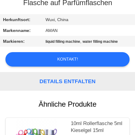
Flasche auf Parfümflaschen
WERKSBESICHTIGUNG
Herkunftsort:
Wuxi, China
QUALITÄTSKONTROLLE
Markenname:
AMAN
Markieren:
,
liquid filling machine
water filling machine
KONTAKT
MIT
KONTAKT!
UNS
DETAILS ENTFALTEN
NACHRICHT
Ähnliche Produkte
FÄLLE
10ml Rollerflasche 5ml
ANGEBOT
Kieselgel 15ml