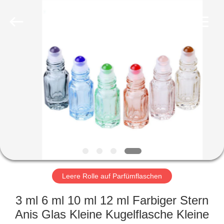
Co.,
Ltd.
All
Rights
Reserved.
Developed
by
ECER
HEIM
PRODUKTE
VIDEOS
VR-
SHOW
Leere Rolle auf Parfümflaschen
ÜBER
3 ml 6 ml 10 ml 12 ml Farbiger Stern
UNS
Anis Glas Kleine Kugelflasche Kleine