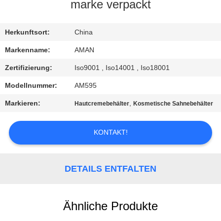
marke verpackt
WERKSBESICHTIGUNG
Herkunftsort:
China
QUALITÄTSKONTROLLE
Markenname:
AMAN
Zertifizierung:
Iso9001 , Iso14001 , Iso18001
KONTAKT
Modellnummer:
AM595
MIT
Markieren:
,
Hautcremebehälter
Kosmetische Sahnebehälter
UNS
KONTAKT!
NACHRICHT
DETAILS ENTFALTEN
FÄLLE
ANGEBOT
Ähnliche Produkte