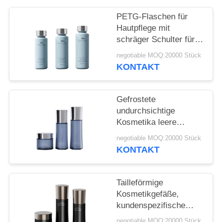
ANFORDERN
PETG-Flaschen für
Hautpflege mit
SITEMAP
schräger Schulter für
High-End-Marken mit
negotiable MOQ:20000 Stück
PRIVACY
CMYK-Druck und
KONTAKT
Dreifachsiegelstruktur
POLICY
20 000 MOQ
Gefrostete
undurchsichtige
Kosmetika leere
Flasche Großhandel
negotiable MOQ:20000 Stück
Wasserlotion Creme
KONTAKT
spezielle Taille Flasche
20 Zähne
maßgeschneidert
Tailleförmige
Kosmetikgefäße,
kundenspezifische
undurchsichtige PETG-
negotiable MOQ:20000 Stück