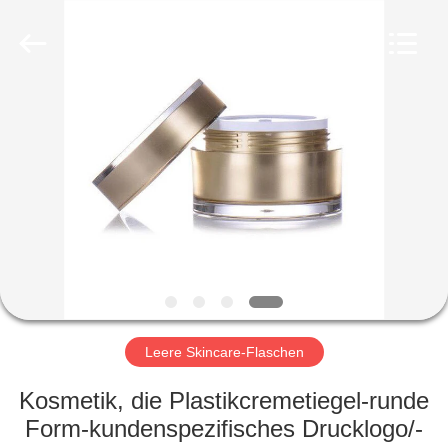
Ltd.
All
Rights
Reserved.
Developed
by
ECER
HEIM
PRODUKTE
VIDEOS
VR-
SHOW
Leere Skincare-Flaschen
ÜBER
Kosmetik, die Plastikcremetiegel-runde
UNS
Form-kundenspezifisches Drucklogo/-