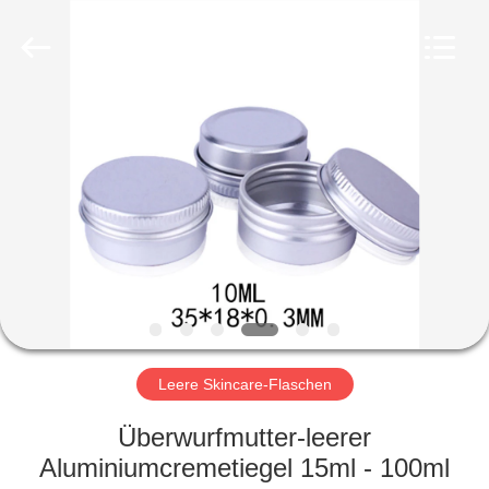
Ltd.
All
Rights
Reserved.
Developed
by
ECER
HEIM
PRODUKTE
VIDEOS
VR-
SHOW
Leere Skincare-Flaschen
ÜBER
Überwurfmutter-leerer
UNS
Aluminiumcremetiegel 15ml - 100ml