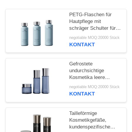
ANFORDERN
PETG-Flaschen für
SITEMAP
Hautpflege mit
schräger Schulter für
High-End-Marken mit
PRIVACY
negotiable MOQ:20000 Stück
CMYK-Druck und
KONTAKT
POLICY
Dreifachsiegelstruktur
20 000 MOQ
Gefrostete
undurchsichtige
Kosmetika leere
Flasche Großhandel
negotiable MOQ:20000 Stück
Wasserlotion Creme
KONTAKT
spezielle Taille Flasche
20 Zähne
maßgeschneidert
Tailleförmige
Kosmetikgefäße,
kundenspezifische