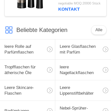
undurchsichtige PETG-
negotiable MOQ:20000 Stück
Flaschen,
KONTAKT
umweltfreundliche
Cremeverpackung
Beliebte Kategorien
Alle
leere Rolle auf
Leere Glasflaschen
Parfümflaschen
mit Parfüm
Tropfflaschen für
leere
ätherische Öle
Nagellackflaschen
Leere Skincare-
Leere
Flaschen
Lippenstiftbehälter
Nebel-Sprüher-
Parfümkappe