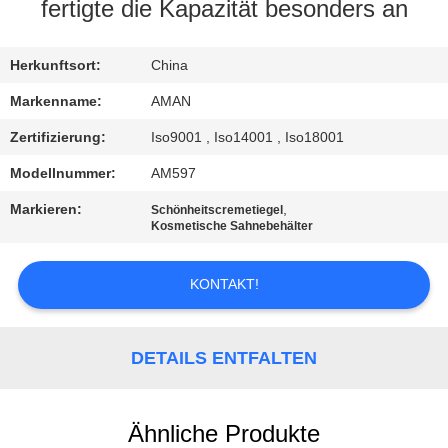
fertigte die Kapazität besonders an
WERKSBESICHTIGUNG
Herkunftsort:
China
QUALITÄTSKONTROLLE
Markenname:
AMAN
Zertifizierung:
Iso9001 , Iso14001 , Iso18001
KONTAKT
Modellnummer:
AM597
MIT
Markieren:
,
Schönheitscremetiegel
UNS
Kosmetische Sahnebehälter
KONTAKT!
NACHRICHT
FÄLLE
DETAILS ENTFALTEN
ANGEBOT
Ähnliche Produkte