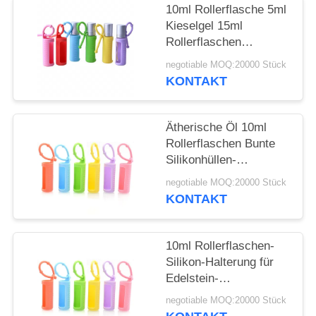
ANFORDERN
10ml Rollerflasche 5ml
Kieselgel 15ml
SITEMAP
Rollerflaschen
Tragbare, am Kabel
negotiable MOQ:20000 Stück
befestigte,
KONTAKT
PRIVACY
wiederverwendbare
Rollerflasche
POLICY
Schützende
Ätherische Öl 10ml
Silikonhülle für Flasche
Rollerflaschen Bunte
Silikonhüllen-
Schutzhülle
negotiable MOQ:20000 Stück
Nachfüllbare
KONTAKT
Parfümroller
Silikonhülle
10ml Rollerflaschen-
Silikon-Halterung für
Edelstein-
Rollerflaschen, 5ml
negotiable MOQ:20000 Stück
Roll-On-Flaschen,