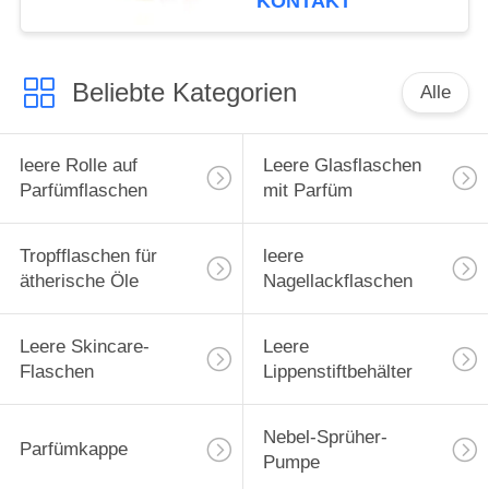
KONTAKT
Hülle für ätherische
Öle, Tragetasche,
Reiseschutzhülle
Beliebte Kategorien
Alle
leere Rolle auf
Leere Glasflaschen
Parfümflaschen
mit Parfüm
Tropfflaschen für
leere
ätherische Öle
Nagellackflaschen
Leere Skincare-
Leere
Flaschen
Lippenstiftbehälter
Nebel-Sprüher-
Parfümkappe
Pumpe