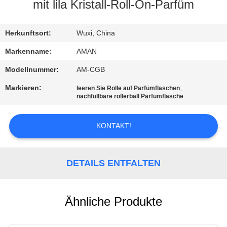
mit lila Kristall-Roll-On-Parfüm‌
WERKSBESICHTIGUNG
Herkunftsort:
Wuxi, China
QUALITÄTSKONTROLLE
Markenname:
AMAN
Modellnummer:
AM-CGB
KONTAKT
Markieren:
,
leeren Sie Rolle auf Parfümflaschen
MIT
nachfüllbare rollerball Parfümflasche
UNS
KONTAKT!
NACHRICHT
DETAILS ENTFALTEN
FÄLLE
Ähnliche Produkte
ANGEBOT