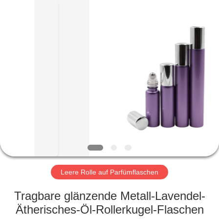
Co.,
Ltd.
All
Rights
Reserved.
Developed
by
ECER
HEIM
PRODUKTE
VIDEOS
VR-
SHOW
Leere Rolle auf Parfümflaschen
ÜBER
‌Tragbare glänzende Metall-Lavendel-
UNS
Ätherisches-Öl-Rollerkugel-Flaschen