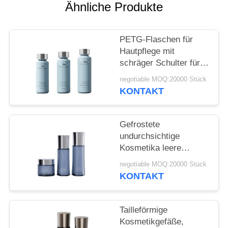
ANFORDERN
Ähnliche Produkte
SITEMAP
PETG-Flaschen für
Hautpflege mit
PRIVACY
schräger Schulter für
High-End-Marken mit
POLICY
negotiable MOQ:20000 Stück
CMYK-Druck und
KONTAKT
Dreifachsiegelstruktur
20 000 MOQ
Gefrostete
undurchsichtige
Kosmetika leere
Flasche Großhandel
negotiable MOQ:20000 Stück
Wasserlotion Creme
KONTAKT
spezielle Taille Flasche
20 Zähne
maßgeschneidert
Tailleförmige
Kosmetikgefäße,