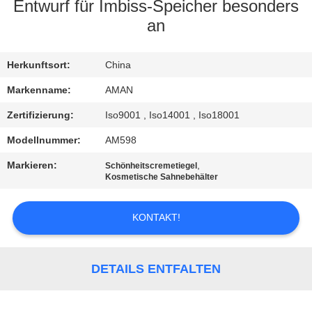
Entwurf für Imbiss-Speicher besonders
WERKSBESICHTIGUNG
an
QUALITÄTSKONTROLLE
Herkunftsort:
China
Markenname:
AMAN
KONTAKT
Zertifizierung:
Iso9001 , Iso14001 , Iso18001
MIT
Modellnummer:
AM598
UNS
Markieren:
,
Schönheitscremetiegel
Kosmetische Sahnebehälter
NACHRICHT
KONTAKT!
FÄLLE
DETAILS ENTFALTEN
ANGEBOT