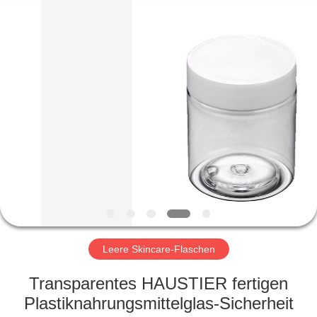
Ltd.
All
Rights
Reserved.
Developed
by
ECER
HEIM
PRODUKTE
VIDEOS
VR-
SHOW
Leere Skincare-Flaschen
ÜBER
Transparentes HAUSTIER fertigen
UNS
Plastiknahrungsmittelglas-Sicherheit