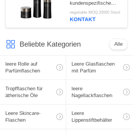
kundenspezifische
undurchsichtige PETG-
negotiable MOQ:20000 Stück
Flaschen,
KONTAKT
umweltfreundliche
Cremeverpackung
Beliebte Kategorien
Alle
leere Rolle auf
Leere Glasflaschen
Parfümflaschen
mit Parfüm
Tropfflaschen für
leere
ätherische Öle
Nagellackflaschen
Leere Skincare-
Leere
Flaschen
Lippenstiftbehälter