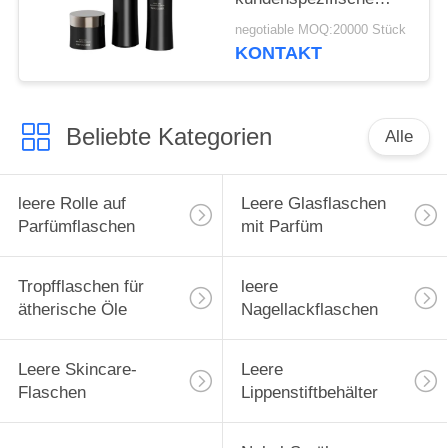
undurchsichtige PETG-
negotiable MOQ:20000 Stück
Flaschen,
KONTAKT
umweltfreundliche
Cremeverpackung
Beliebte Kategorien
Alle
leere Rolle auf
Leere Glasflaschen
Parfümflaschen
mit Parfüm
Tropfflaschen für
leere
ätherische Öle
Nagellackflaschen
Leere Skincare-
Leere
Flaschen
Lippenstiftbehälter