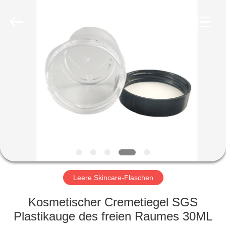
Ltd.
All
Rights
Reserved.
Developed
by
ECER
HEIM
PRODUKTE
VIDEOS
VR-
SHOW
Leere Skincare-Flaschen
ÜBER
Kosmetischer Cremetiegel SGS
UNS
Plastikauge des freien Raumes 30ML