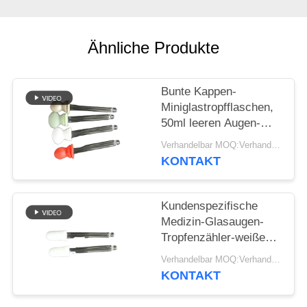
ANFORDERN
SITEMAP
Ähnliche Produkte
PRIVACY
Bunte Kappen-
POLICY
Miniglastropfflaschen,
50ml leeren Augen-
Tropfen-Flaschen
Verhandelbar MOQ:Verhandelbar
KONTAKT
Kundenspezifische
Medizin-Glasaugen-
Tropfenzähler-weiße
Spitze 30ml 50ml für
Verhandelbar MOQ:Verhandelbar
flüssige Lieferung
KONTAKT