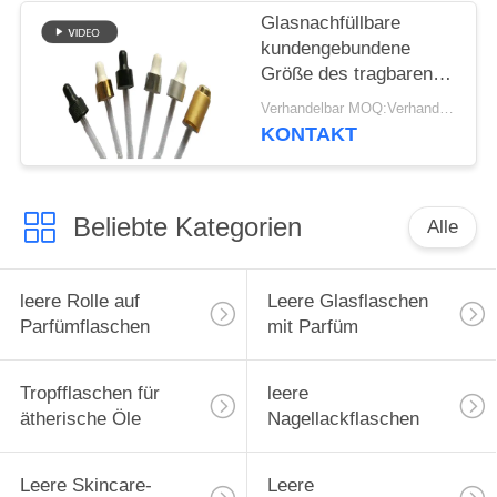
Glasnachfüllbare
kundengebundene
Größe des tragbaren
ätherischen Öls des
Verhandelbar MOQ:Verhandelbar
tropfenzähler-30ml
KONTAKT
50ml
Beliebte Kategorien
Alle
leere Rolle auf
Leere Glasflaschen
Parfümflaschen
mit Parfüm
Tropfflaschen für
leere
ätherische Öle
Nagellackflaschen
Leere Skincare-
Leere