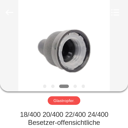
Co.,
Ltd.
All
Rights
Reserved.
Developed
by
ECER
HEIM
PRODUKTE
VIDEOS
VR-
SHOW
Glastropfer.
ÜBER
18/400 20/400 22/400 24/400
UNS
Besetzer-offensichtliche