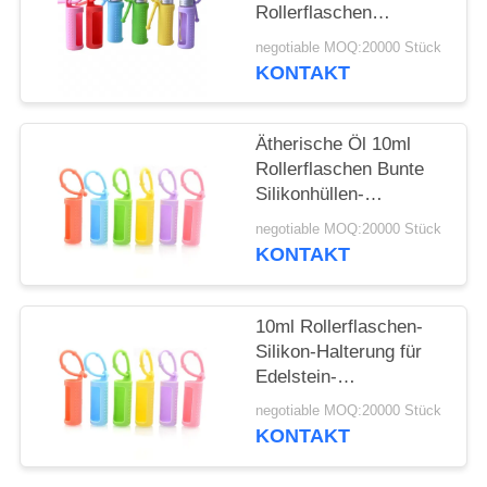
ANFORDERN
Rollerflaschen
Tragbare, am Kabel
negotiable MOQ:20000 Stück
befestigte,
SITEMAP
KONTAKT
wiederverwendbare
Rollerflasche
PRIVACY
Schützende
Ätherische Öl 10ml
Silikonhülle für Flasche
POLICY
Rollerflaschen Bunte
Silikonhüllen-
Schutzhülle
negotiable MOQ:20000 Stück
Nachfüllbare
KONTAKT
Parfümroller
Silikonhülle
10ml Rollerflaschen-
Silikon-Halterung für
Edelstein-
Rollerflaschen, 5ml
negotiable MOQ:20000 Stück
Roll-On-Flaschen,
KONTAKT
Hülle für ätherische
Öle, Tragetasche,