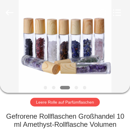
Ltd.
All
Rights
Reserved.
Developed
by
ECER
HEIM
PRODUKTE
VIDEOS
VR-
SHOW
Leere Rolle auf Parfümflaschen
ÜBER
Gefrorene Rollflaschen Großhandel 10
UNS
ml Amethyst-Rollflasche Volumen