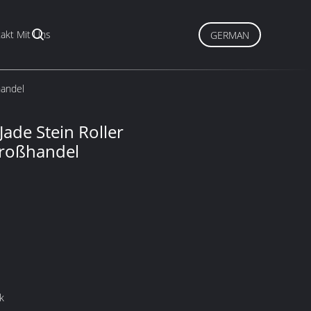
akt Mit Uns
GERMAN
handel
Jade Stein Roller
Großhandel
k