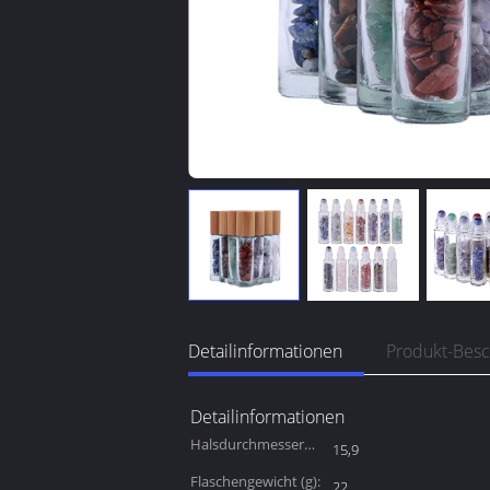
Detailinformationen
Produkt-Bes
Detailinformationen
Halsdurchmesser
15,9
(mm):
Flaschengewicht (g):
22