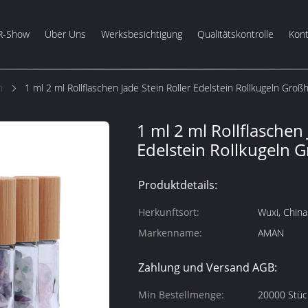
R-Show
Über Uns
Werksbesichtigung
Qualitätskontrolle
Kont
n
1 ml 2 ml Rollflaschen Jade Stein Roller Edelstein Rollkugeln Groß
1 ml 2 ml Rollflaschen 
Edelstein Rollkugeln 
Produktdetails:
Herkunftsort:
Wuxi, China
Markenname:
AMAN
Zahlung und Versand AGB:
Min Bestellmenge:
20000 Stüc