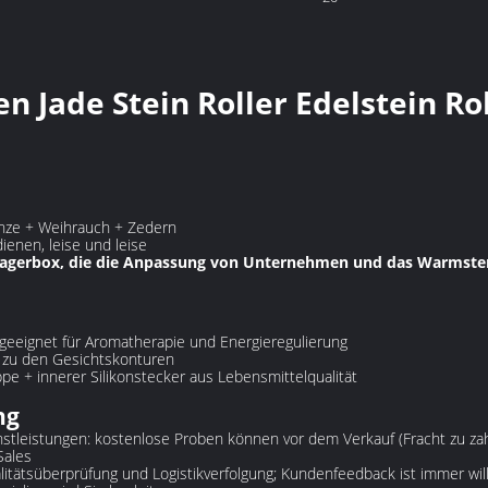
der Flasche (mm):
en Jade Stein Roller Edelstein Ro
inze + Weihrauch + Zedern
enen, leise und leise
rlagerbox, die die Anpassung von Unternehmen und das Warmste
 geeignet für Aromatherapie und Energieregulierung
 zu den Gesichtskonturen
pe + innerer Silikonstecker aus Lebensmittelqualität
ng
ienstleistungen: kostenlose Proben können vor dem Verkauf (Fracht zu z
Sales
litätsüberprüfung und Logistikverfolgung; Kundenfeedback ist immer w