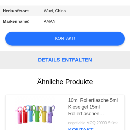
WERKSBESICHTIGUNG
Herkunftsort:
Wuxi, China
Markenname:
AMAN
QUALITÄTSKONTROLLE
KONTAKT!
KONTAKT
MIT
DETAILS ENTFALTEN
UNS
Ähnliche Produkte
NACHRICHT
10ml Rollerflasche 5ml
FÄLLE
Kieselgel 15ml
Rollerflaschen
ANGEBOT
Tragbare, am Kabel
negotiable MOQ:20000 Stück
befestigte,
KONTAKT