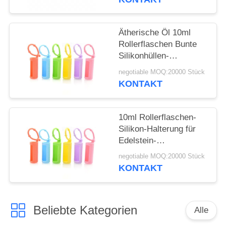
ANFORDERN
wiederverwendbare
Rollerflasche
Schützende
SITEMAP
Ätherische Öl 10ml
Silikonhülle für Flasche
Rollerflaschen Bunte
Silikonhüllen-
PRIVACY
Schutzhülle
negotiable MOQ:20000 Stück
POLICY
Nachfüllbare
KONTAKT
Parfümroller
Silikonhülle
10ml Rollerflaschen-
Silikon-Halterung für
Edelstein-
Rollerflaschen, 5ml
negotiable MOQ:20000 Stück
Roll-On-Flaschen,
KONTAKT
Hülle für ätherische
Öle, Tragetasche,
Reiseschutzhülle
Beliebte Kategorien
Alle