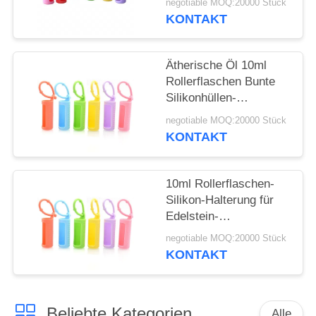
ANFORDERN
negotiable MOQ:20000 Stück
befestigte,
KONTAKT
wiederverwendbare
SITEMAP
Rollerflasche
Schützende
Ätherische Öl 10ml
Silikonhülle für Flasche
Rollerflaschen Bunte
PRIVACY
Silikonhüllen-
POLICY
Schutzhülle
negotiable MOQ:20000 Stück
Nachfüllbare
KONTAKT
Parfümroller
Silikonhülle
10ml Rollerflaschen-
Silikon-Halterung für
Edelstein-
Rollerflaschen, 5ml
negotiable MOQ:20000 Stück
Roll-On-Flaschen,
KONTAKT
Hülle für ätherische
Öle, Tragetasche,
Reiseschutzhülle
Beliebte Kategorien
Alle