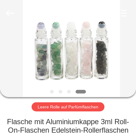
Co.,
Ltd.
All
Rights
Reserved.
Developed
by
ECER
HEIM
PRODUKTE
VIDEOS
VR-
SHOW
Leere Rolle auf Parfümflaschen
ÜBER
Flasche mit Aluminiumkappe 3ml Roll-
UNS
On-Flaschen Edelstein-Rollerflaschen