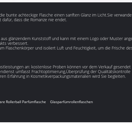
rt die bunte achteckige Flasche einen sanften Glanz im Licht.Sie verwande
t dafür, dass die Romanze nie endet.
t aus glänzendem Kunststoff und kann mit einem Logo oder Muster ange
ukts verbessert.
m Flaschenkörper und isoliert Luft und Feuchtigkeit, um die Frische des
ienstleistungen an: kostenlose Proben können vor dem Verkauf gesendet 
dienst umfasst Frachtoptimierung,Überprüfung der Qualitätskontrolle 
en Erfahrung in Kosmetikverpackungsmaterialien wird Sie begleiten.
are Rollerball Parfümflasche
Glasparfümrollenflaschen