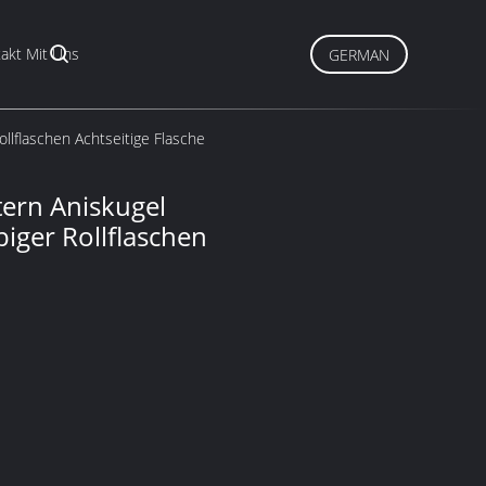
akt Mit Uns
GERMAN
ollflaschen Achtseitige Flasche
tern Aniskugel
biger Rollflaschen