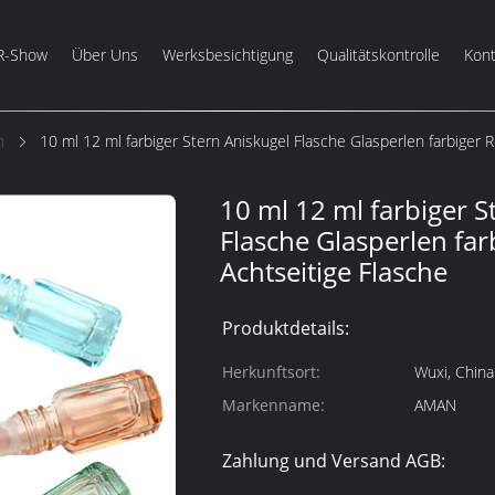
R-Show
Über Uns
Werksbesichtigung
Qualitätskontrolle
Kont
n
10 ml 12 ml farbiger Stern Aniskugel Flasche Glasperlen farbiger R
10 ml 12 ml farbiger S
Flasche Glasperlen far
Achtseitige Flasche
Produktdetails:
Herkunftsort:
Wuxi, China
Markenname:
AMAN
Zahlung und Versand AGB: