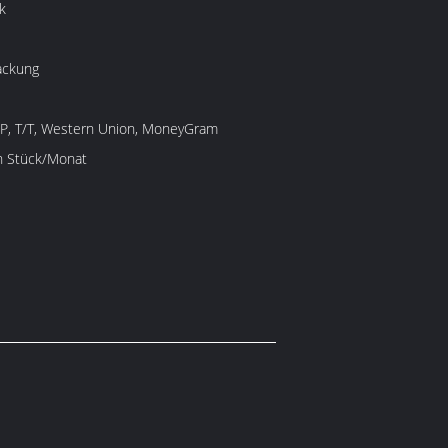
k
ackung
/P, T/T, Western Union, MoneyGram
en Stück/Monat