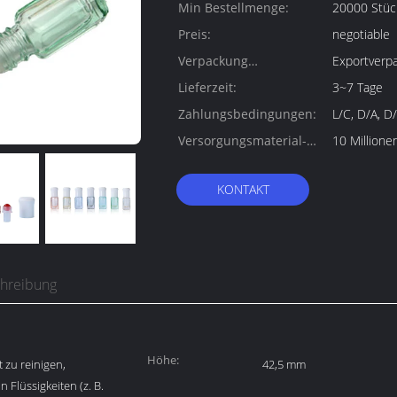
Min Bestellmenge:
20000 Stüc
Preis:
negotiable
Verpackung
Exportverp
Informationen:
Lieferzeit:
3~7 Tage
Zahlungsbedingungen:
L/C, D/A, D
Versorgungsmaterial-
10 Million
Fähigkeit:
KONTAKT
chreibung
​Höhe:
 zu reinigen,
42,5 mm
n Flüssigkeiten (z. B.