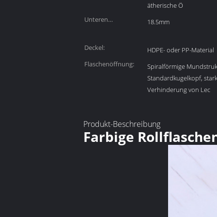
ätherische Ö
Unteren
18.5mm
Durchmesser:
Deckel:
HDPE- oder PP-Material
Flaschenöffnung:
Spiralförmige Mundstrukt
Standardkugelkopf, star
Verhinderung von Lec
Produkt-Beschreibung
Farbige Rollflasche