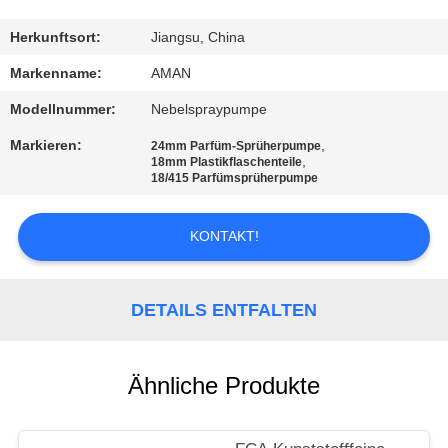
WERKSBESICHTIGUNG
Herkunftsort:
Jiangsu, China
Markenname:
AMAN
QUALITÄTSKONTROLLE
Modellnummer:
Nebelspraypumpe
Markieren:
,
24mm Parfüm-Sprüherpumpe
KONTAKT
,
18mm Plastikflaschenteile
18/415 Parfümsprüherpumpe
MIT
UNS
KONTAKT!
NACHRICHT
DETAILS ENTFALTEN
FÄLLE
Ähnliche Produkte
ANGEBOT