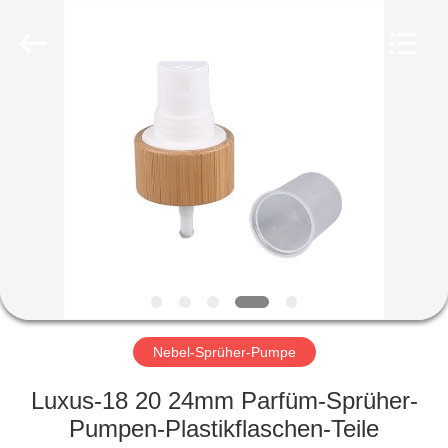
Co.,
Ltd.
All
Rights
Reserved.
Developed
by
ECER
HEIM
PRODUKTE
VIDEOS
VR-
SHOW
Nebel-Sprüher-Pumpe
ÜBER
Luxus-18 20 24mm Parfüm-Sprüher-
UNS
Pumpen-Plastikflaschen-Teile