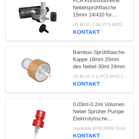
ANFORDERN
FCA Kunststofffeine
Nebelsprühflasche
15mm 14/410 für
SITEMAP
Parfümflüssigkeit
US $0.02~0.08/ PCS MOQ:10000pcs
KONTAKT
PRIVACY
POLICY
Bambus-Sprühflasche-
Kappe 18mm 20mm
des Nebel-30ml 24mm
US $0.02~0.1/ PCS MOQ:10000pcs
KONTAKT
0.03ml-0.2ml Volumen
Nebel Sprüher Pumpe
Elektrolytische
Aluminium Präzise
negotiable MOQ:20000 Stück
KONTAKT