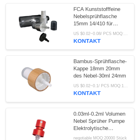
ANFORDERN
FCA Kunststofffeine
Nebelsprühflasche
SITEMAP
15mm 14/410 für
Parfümflüssigkeit
US $0.02~0.08/ PCS MOQ:10000pcs
PRIVACY
KONTAKT
POLICY
Bambus-Sprühflasche-
Kappe 18mm 20mm
des Nebel-30ml 24mm
US $0.02~0.1/ PCS MOQ:10000pcs
KONTAKT
0.03ml-0.2ml Volumen
Nebel Sprüher Pumpe
Elektrolytische
Aluminium Präzise
negotiable MOQ:20000 Stück