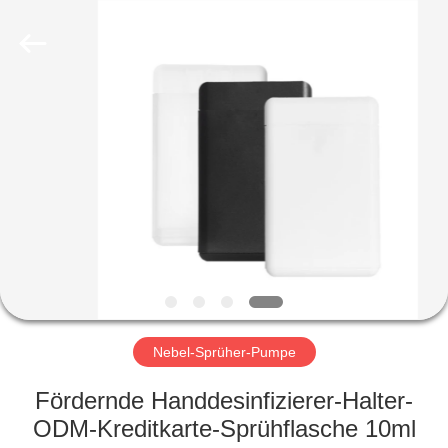
Co.,
Ltd.
All
Rights
Reserved.
Developed
by
ECER
HEIM
PRODUKTE
VIDEOS
VR-
SHOW
Nebel-Sprüher-Pumpe
ÜBER
Fördernde Handdesinfizierer-Halter-
UNS
ODM-Kreditkarte-Sprühflasche 10ml