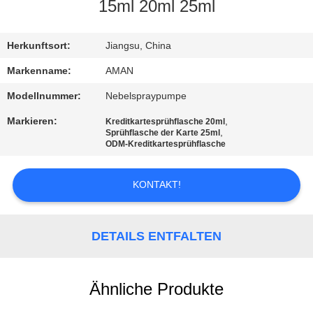
15ml 20ml 25ml
WERKSBESICHTIGUNG
Herkunftsort:
Jiangsu, China
QUALITÄTSKONTROLLE
Markenname:
AMAN
Modellnummer:
Nebelspraypumpe
KONTAKT
Markieren:
,
Kreditkartesprühflasche 20ml
MIT
,
Sprühflasche der Karte 25ml
ODM-Kreditkartesprühflasche
UNS
KONTAKT!
NACHRICHT
DETAILS ENTFALTEN
FÄLLE
Ähnliche Produkte
ANGEBOT