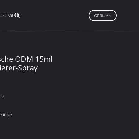
akt Mit Uns
GERMAN
asche ODM 15ml
ierer-Spray
na
ypumpe