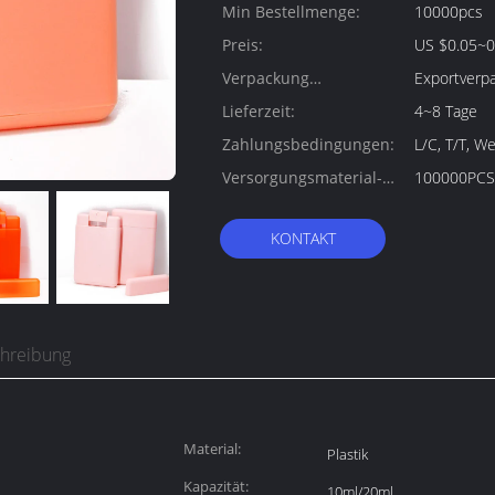
Min Bestellmenge:
10000pcs
Preis:
US $0.05~0
Verpackung
Exportverp
Informationen:
Lieferzeit:
4~8 Tage
Zahlungsbedingungen:
L/C, T/T, W
Versorgungsmaterial-
100000PCS
Fähigkeit:
KONTAKT
chreibung
Material:
Plastik
Kapazität:
10ml/20ml