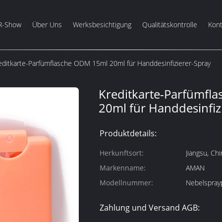
R-Show
Über Uns
Werksbesichtigung
Qualitätskontrolle
Kont
editkarte-Parfümflasche ODM 15ml 20ml für Handdesinfizierer-Spray
Kreditkarte-Parfümfl
20ml für Handdesinfiz
Produktdetails:
Herkunftsort:
Jiangsu, Chi
Markenname:
AMAN
Modellnummer:
Nebelspra
Zahlung und Versand AGB: