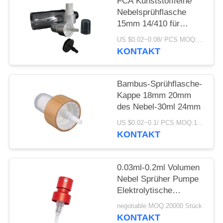
ANFORDERN
FCA Kunststofffeine
Nebelsprühflasche
15mm 14/410 für
SITEMAP
Parfümflüssigkeit
US $0.02~0.08/ PCS MOQ:10000pcs
KONTAKT
PRIVACY
POLICY
Bambus-Sprühflasche-
Kappe 18mm 20mm
des Nebel-30ml 24mm
US $0.02~0.1/ PCS MOQ:10000pcs
KONTAKT
0.03ml-0.2ml Volumen
Nebel Sprüher Pumpe
Elektrolytische
Aluminium Präzise
negotiable MOQ:20000 Stück
KONTAKT