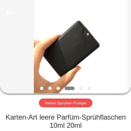
Co.,
Ltd.
All
Rights
Reserved.
Developed
by
ECER
HEIM
PRODUKTE
VIDEOS
VR-
SHOW
Nebel-Sprüher-Pumpe
ÜBER
Karten-Art leere Parfüm-Sprühflaschen
UNS
10ml 20ml