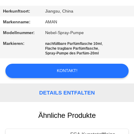
WERKSBESICHTIGUNG
Herkunftsort:
Jiangsu, China
Markenname:
AMAN
QUALITÄTSKONTROLLE
Modellnummer:
Nebel-Spray-Pumpe
Markieren:
,
nachfüllbare Parfümflasche 10ml
KONTAKT
,
Flache tragbare Parfümflasche
Spray-Pumpe des Parfüm-20ml
MIT
UNS
KONTAKT!
NACHRICHT
DETAILS ENTFALTEN
FÄLLE
Ähnliche Produkte
ANGEBOT