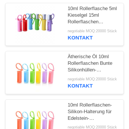
ANFORDERN
10ml Rollerflasche 5ml
Kieselgel 15ml
SITEMAP
Rollerflaschen
Tragbare, am Kabel
negotiable MOQ:20000 Stück
befestigte,
PRIVACY
KONTAKT
wiederverwendbare
POLICY
Rollerflasche
Schützende
Ätherische Öl 10ml
Silikonhülle für Flasche
Rollerflaschen Bunte
Silikonhüllen-
Schutzhülle
negotiable MOQ:20000 Stück
Nachfüllbare
KONTAKT
Parfümroller
Silikonhülle
10ml Rollerflaschen-
Silikon-Halterung für
Edelstein-
Rollerflaschen, 5ml
negotiable MOQ:20000 Stück