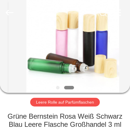
Industry
Co.,
Ltd.
All
Rights
Reserved.
Developed
by
HEIM
ECER
PRODUKTE
VIDEOS
VR-
SHOW
Leere Rolle auf Parfümflaschen
ÜBER
Grüne Bernstein Rosa Weiß Schwarz
UNS
Blau Leere Flasche Großhandel 3 ml