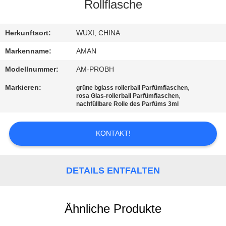
Rollflasche
WERKSBESICHTIGUNG
Herkunftsort:
WUXI, CHINA
QUALITÄTSKONTROLLE
Markenname:
AMAN
Modellnummer:
AM-PROBH
KONTAKT
Markieren:
,
grüne bglass rollerball Parfümflaschen
MIT
,
rosa Glas-rollerball Parfümflaschen
nachfüllbare Rolle des Parfüms 3ml
UNS
KONTAKT!
NACHRICHT
DETAILS ENTFALTEN
FÄLLE
Ähnliche Produkte
ANGEBOT