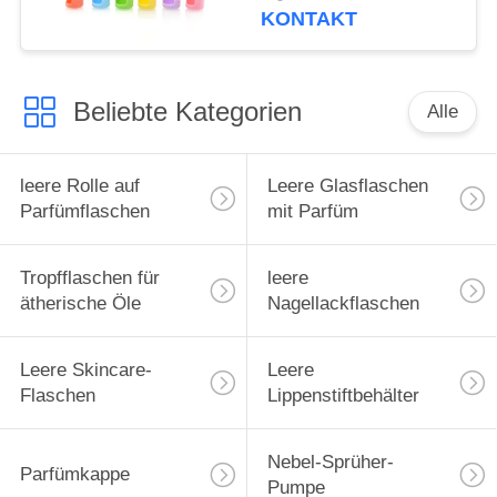
Roll-On-Flaschen,
KONTAKT
Hülle für ätherische
Öle, Tragetasche,
Reiseschutzhülle
Beliebte Kategorien
Alle
leere Rolle auf
Leere Glasflaschen
Parfümflaschen
mit Parfüm
Tropfflaschen für
leere
ätherische Öle
Nagellackflaschen
Leere Skincare-
Leere
Flaschen
Lippenstiftbehälter
Nebel-Sprüher-
Parfümkappe
Pumpe