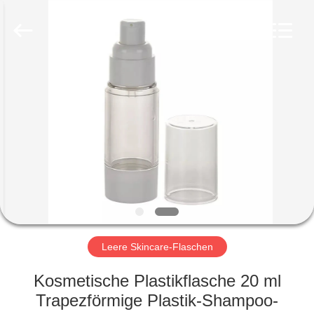
Ltd.
All
Rights
Reserved.
Developed
by
ECER
HEIM
PRODUKTE
VIDEOS
VR-
SHOW
Leere Skincare-Flaschen
ÜBER
Kosmetische Plastikflasche 20 ml
UNS
Trapezförmige Plastik-Shampoo-