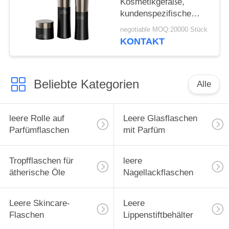
Kosmetikgefäße,
kundenspezifische
undurchsichtige PETG-
negotiable MOQ:20000 Stück
Flaschen,
KONTAKT
umweltfreundliche
Cremeverpackung
Beliebte Kategorien
Alle
leere Rolle auf
Leere Glasflaschen
Parfümflaschen
mit Parfüm
Tropfflaschen für
leere
ätherische Öle
Nagellackflaschen
Leere Skincare-
Leere
Flaschen
Lippenstiftbehälter