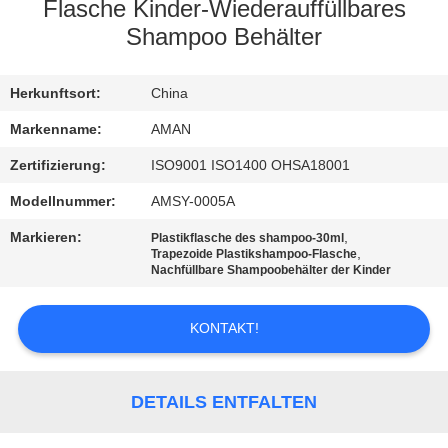
Flasche Kinder-Wiederauffüllbares
WERKSBESICHTIGUNG
Shampoo Behälter
QUALITÄTSKONTROLLE
Herkunftsort:
China
Markenname:
AMAN
KONTAKT
Zertifizierung:
ISO9001 ISO1400 OHSA18001
MIT
Modellnummer:
AMSY-0005A
UNS
Markieren:
,
Plastikflasche des shampoo-30ml
,
Trapezoide Plastikshampoo-Flasche
Nachfüllbare Shampoobehälter der Kinder
NACHRICHT
KONTAKT!
FÄLLE
DETAILS ENTFALTEN
ANGEBOT