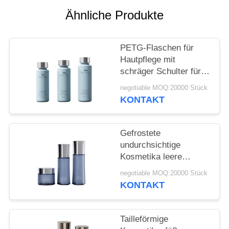
ANFORDERN
Ähnliche Produkte
SITEMAP
PETG-Flaschen für
Hautpflege mit
PRIVACY
schräger Schulter für
POLICY
High-End-Marken mit
negotiable MOQ:20000 Stück
CMYK-Druck und
KONTAKT
Dreifachsiegelstruktur
20 000 MOQ
Gefrostete
undurchsichtige
Kosmetika leere
Flasche Großhandel
negotiable MOQ:20000 Stück
Wasserlotion Creme
KONTAKT
spezielle Taille Flasche
20 Zähne
maßgeschneidert
Tailleförmige