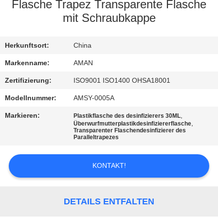
Flasche Trapez Transparente Flasche
WERKSBESICHTIGUNG
mit Schraubkappe
QUALITÄTSKONTROLLE
Herkunftsort:
China
Markenname:
AMAN
KONTAKT
Zertifizierung:
ISO9001 ISO1400 OHSA18001
MIT
Modellnummer:
AMSY-0005A
UNS
Markieren:
,
Plastikflasche des desinfizierers 30ML
,
Überwurfmutterplastikdesinfiziererflasche
Transparenter Flaschendesinfizierer des
Paralleltrapezes
NACHRICHT
KONTAKT!
FÄLLE
ANGEBOT
DETAILS ENTFALTEN