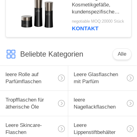
Kosmetikgefäße,
kundenspezifische
undurchsichtige PETG-
negotiable MOQ:20000 Stück
Flaschen,
KONTAKT
umweltfreundliche
Cremeverpackung
Beliebte Kategorien
Alle
leere Rolle auf
Leere Glasflaschen
Parfümflaschen
mit Parfüm
Tropfflaschen für
leere
ätherische Öle
Nagellackflaschen
Leere Skincare-
Leere
Flaschen
Lippenstiftbehälter