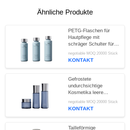
ANFORDERN
Ähnliche Produkte
SITEMAP
PETG-Flaschen für
PRIVACY
Hautpflege mit
schräger Schulter für
POLICY
High-End-Marken mit
negotiable MOQ:20000 Stück
CMYK-Druck und
KONTAKT
Dreifachsiegelstruktur
20 000 MOQ
Gefrostete
undurchsichtige
Kosmetika leere
Flasche Großhandel
negotiable MOQ:20000 Stück
Wasserlotion Creme
KONTAKT
spezielle Taille Flasche
20 Zähne
maßgeschneidert
Tailleförmige