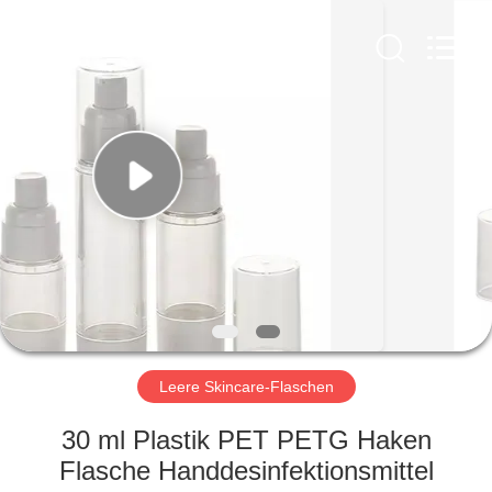
Ltd.
All
Rights
Reserved.
Developed
by
ECER
HEIM
PRODUKTE
VIDEOS
VR-
SHOW
Leere Skincare-Flaschen
ÜBER
30 ml Plastik PET PETG Haken
UNS
Flasche Handdesinfektionsmittel