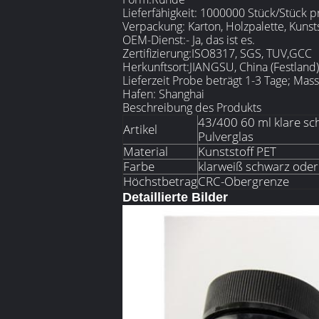
Lieferfähigkeit: 1000000 Stück/Stück 
Verpackung: Karton, Holzpalette, Kunst
OEM-Dienst:
- Ja, das ist es.
Zertifizierung:
ISO8317, SGS, TUV,GCC
Herkunftsort:
JIANGSU, China (Festland)
Lieferzeit Probe beträgt 1-3 Tage; Mas
Hafen: Shanghai
Beschreibung des Produkts
43/400 60 ml klare sc
Artikel
Pulverglas
Material
Kunststoff PET
Farbe
klarweiß schwarz ode
Höchstbetrag
CRC-Obergrenze
Detaillierte Bilder