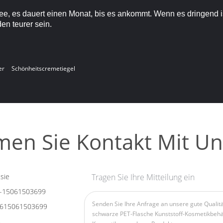
e, es dauert einen Monat, bis es ankommt. Wenn es dringend is
en teurer sein.
er
Schönheitscremetiegel
en Sie Kontakt Mit Un
sie
Tragen Sie Ihre Mitteilung ein
-15061503699
615061503699