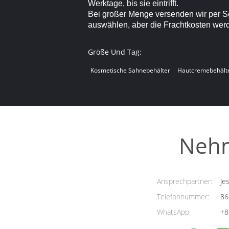
Werktage, bis sie eintrifft.
Bei großer Menge versenden wir per Se
auswählen, aber die Frachtkosten werd
Größe Und Tag:
Kosmetische Sahnebehälter
Hautcremebehält
Nehm
Ansprechpartner:
Jes
Telefonnummer:
86
WhatsApp:
+8