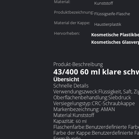
Material:
Kunststoff
Produktbezeichnung:
Flüssigseife-Flasche
Material der Kappe:
Haustierplastik
Hervorheben:
Kosmetische Plastikb
Kosmetisches Glasver
Produkt-Beschreibung
43/400 60 ml klare sch
Übersicht
Schnelle Details
Verwendungszweck:
Flüssigkeit, Saft, Z
Oberflächenbehandlung:
Siebdruck
Versiegelungstyp:
CRC-Schraubkappe
Markenbezeichnung: AMAN
Material:
Kunststoff
Kapazität:
60 ml
Flaschenfarbe:
Benutzerdefinierte Farb
Farbe der Kappe:
Benutzerdefinierte F
Form:
Runde