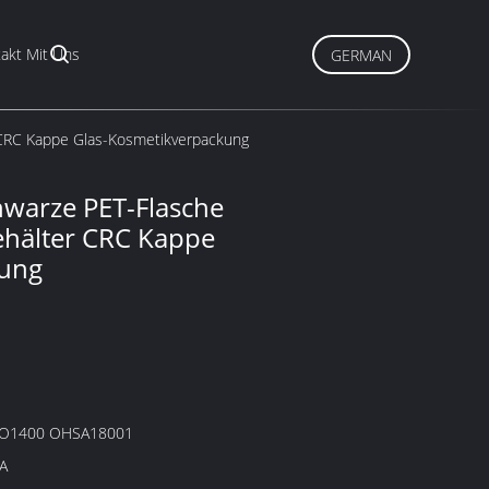
akt Mit Uns
GERMAN
 CRC Kappe Glas-Kosmetikverpackung
hwarze PET-Flasche
ehälter CRC Kappe
kung
SO1400 OHSA18001
A