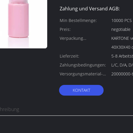
Zahlung und Versand AGB:
Min Bestellmenge:
10000 PCS
Preis:
negotiable
Verpackung
KARTONE verpa
Informationen:
40X30X40 
Lieferzeit:
5-8 Arbeits
Zahlungsbedingungen:
L/C, D/A, D
Versorgungsmaterial-
20000000-t
Fähigkeit:
KONTAKT
chreibung