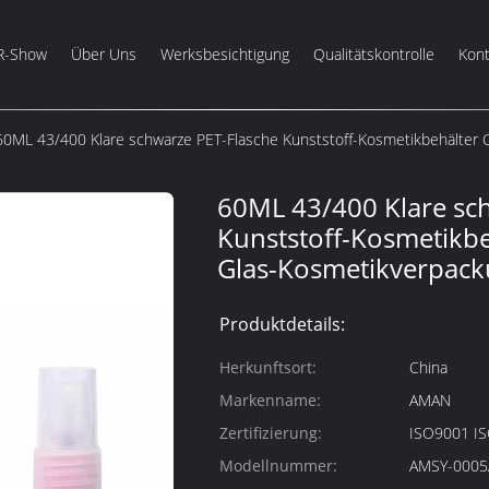
R-Show
Über Uns
Werksbesichtigung
Qualitätskontrolle
Kont
60ML 43/400 Klare schwarze PET-Flasche Kunststoff-Kosmetikbehälter
60ML 43/400 Klare sc
Kunststoff-Kosmetikb
Glas-Kosmetikverpac
Produktdetails:
Herkunftsort:
China
Markenname:
AMAN
Zertifizierung:
ISO9001 I
Modellnummer:
AMSY-0005