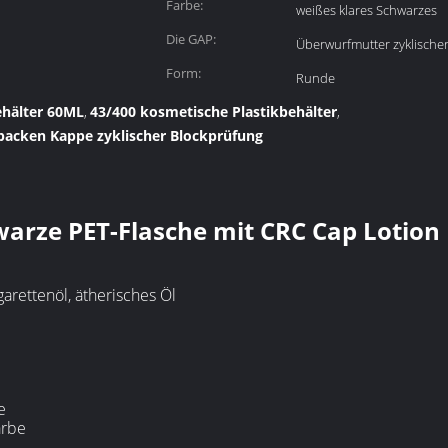
Farbe:
weißes klares Schwarzes
Die GAP:
Überwurfmutter zyklische
Form:
Runde
ehälter 60ML
43/400 kosmetische Plastikbehälter
,
,
packen Kappe zyklischer Blockprüfung
warze PET-Flasche mit CRC Cap Lotion
igarettenöl, ätherisches Öl
e
arbe