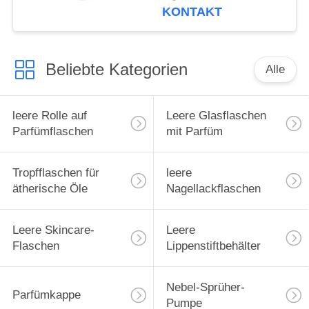
OEM Wie verhindert
KONTAKT
man, dass Parfüm aus
der Lederkappe
verdunstet
Beliebte Kategorien
Alle
leere Rolle auf
Leere Glasflaschen
Parfümflaschen
mit Parfüm
Tropfflaschen für
leere
ätherische Öle
Nagellackflaschen
Leere Skincare-
Leere
Flaschen
Lippenstiftbehälter
Nebel-Sprüher-
Parfümkappe
Pumpe