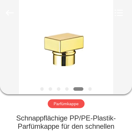
Co.,
Ltd.
All
Rights
Reserved.
Developed
by
ECER
HEIM
PRODUKTE
VIDEOS
VR-
SHOW
Parfümkappe
ÜBER
Schnappflächige PP/PE-Plastik-
UNS
Parfümkappe für den schnellen