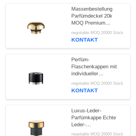
ANFORDERN
Massenbestellung
Parfümdeckel 20k
SITEMAP
MOQ Premium
Parfümkappe OEM
negotiable MOQ:20000 Stück
Parfümzubehörhersteller
PRIVACY
KONTAKT
POLICY
Perfüm-
Flaschenkappen mit
individueller
Gravierung
negotiable MOQ:20000 Stück
KONTAKT
Luxus-Leder-
Parfümkappe Echte
Leder-
Parfümflaschenkappe
negotiable MOQ:20000 Stück