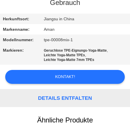
Gebrauch
WERKSBESICHTIGUNG
Herkunftsort:
Jiangsu in China
QUALITÄTSKONTROLLE
Markenname:
Aman
Modellnummer:
tpe-00008mix-1
KONTAKT
Markieren:
,
Geruchlose TPE-Eignungs-Yoga-Matte
MIT
,
Leichte Yoga-Matte TPEs
Leichte Yoga-Matte 7mm TPEs
UNS
KONTAKT!
NACHRICHT
DETAILS ENTFALTEN
FÄLLE
Ähnliche Produkte
ANGEBOT