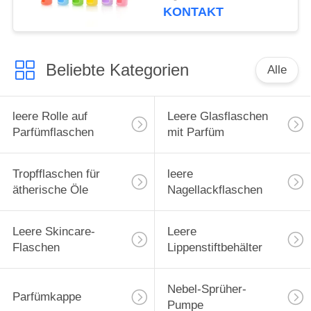
Roll-On-Flaschen,
KONTAKT
Hülle für ätherische
Öle, Tragetasche,
Reiseschutzhülle
Beliebte Kategorien
Alle
leere Rolle auf
Leere Glasflaschen
Parfümflaschen
mit Parfüm
Tropfflaschen für
leere
ätherische Öle
Nagellackflaschen
Leere Skincare-
Leere
Flaschen
Lippenstiftbehälter
Nebel-Sprüher-
Parfümkappe
Pumpe