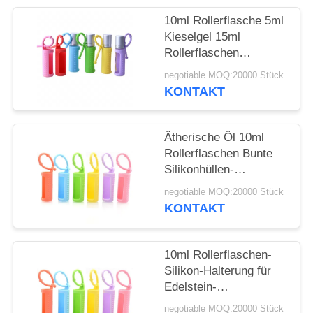
ANFORDERN
10ml Rollerflasche 5ml
Kieselgel 15ml
SITEMAP
Rollerflaschen
Tragbare, am Kabel
negotiable MOQ:20000 Stück
befestigte,
PRIVACY
KONTAKT
wiederverwendbare
POLICY
Rollerflasche
Schützende
Ätherische Öl 10ml
Silikonhülle für Flasche
Rollerflaschen Bunte
Silikonhüllen-
Schutzhülle
negotiable MOQ:20000 Stück
Nachfüllbare
KONTAKT
Parfümroller
Silikonhülle
10ml Rollerflaschen-
Silikon-Halterung für
Edelstein-
Rollerflaschen, 5ml
negotiable MOQ:20000 Stück