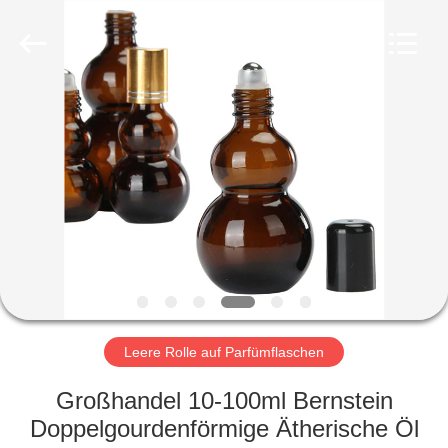
Industry
Co.,
Ltd.
All
Rights
Reserved.
Developed
by
HEIM
ECER
PRODUKTE
VIDEOS
VR-
SHOW
Leere Rolle auf Parfümflaschen
ÜBER
Großhandel 10-100ml Bernstein
UNS
Doppelgourdenförmige Ätherische Öl