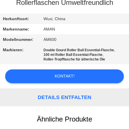
Rollerflaschen Umweltfreundlich
WERKSBESICHTIGUNG
Herkunftsort:
Wuxi, China
QUALITÄTSKONTROLLE
Markenname:
AMAN
Modellnummer:
AM600
KONTAKT
Markieren:
,
Double Gourd Roller Ball Essential-Flasche
MIT
,
100 ml Roller Ball Essential-Flasche
Roller-Tropfflasche für ätherische Öle
UNS
KONTAKT!
NACHRICHT
DETAILS ENTFALTEN
FÄLLE
Ähnliche Produkte
ANGEBOT