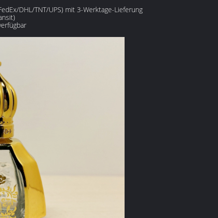
 (FedEx/DHL/TNT/UPS) mit 3-Werktage-Lieferung
nsit)
verfügbar