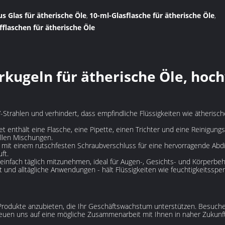
us Glas für ätherische Öle
10-ml-Glasflasche für ätherische Öle
,
,
flaschen für ätherische Öle
rkugeln für ätherische Öle, hoc
-Strahlen und verhindert, dass empfindliche Flüssigkeiten wie ätherisc
thält eine Flasche, eine Pipette, einen Trichter und eine Reinigungsb
ellen Mischungen.
 einem rutschfesten Schraubverschluss für eine hervorragende Abdic
ft.
nfach täglich mitzunehmen, ideal für Augen-, Gesichts- und Körperbe
ät und alltägliche Anwendungen - hält Flüssigkeiten wie feuchtigkeitssp
e Produkte anzubieten, die Ihr Geschäftswachstum unterstützen. Besuche
reuen uns auf eine mögliche Zusammenarbeit mit Ihnen in naher Zukunft