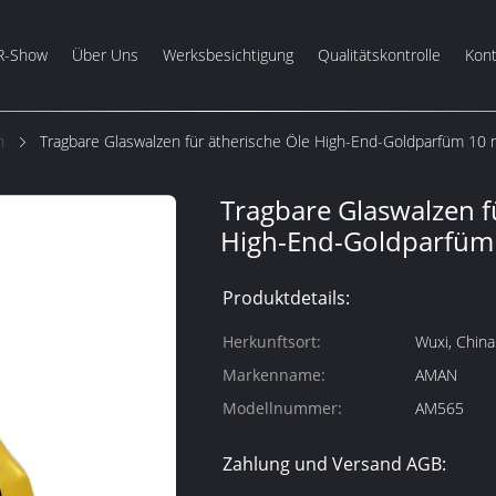
R-Show
Über Uns
Werksbesichtigung
Qualitätskontrolle
Kont
n
Tragbare Glaswalzen für ätherische Öle High-End-Goldparfüm 10 
Tragbare Glaswalzen f
High-End-Goldparfüm
Produktdetails:
Herkunftsort:
Wuxi, China
Markenname:
AMAN
Modellnummer:
AM565
Zahlung und Versand AGB: