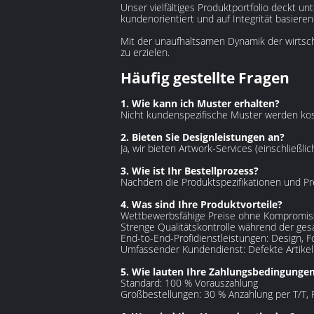
Unser vielfältiges Produktportfolio deckt un
kundenorientiert und auf Integrität basiere
Mit der unaufhaltsamen Dynamik der wirtsch
zu erzielen.
Häufig gestellte Fragen‌
1. Wie kann ich Muster erhalten?‌
Nicht kundenspezifische Muster werden kost
2. Bieten Sie Designleistungen an?‌
Ja, wir bieten Artwork-Services (einschließ
3. Wie ist Ihr Bestellprozess?‌
Nachdem die Produktspezifikationen und Pr
4. Was sind Ihre Produktvorteile?‌
Wettbewerbsfähige Preise ohne Kompromiss
Strenge Qualitätskontrolle während der ge
End-to-End-Profidienstleistungen: Design, 
Umfassender Kundendienst: Defekte Artikel
5. Wie lauten Ihre Zahlungsbedingungen
Standard: 100 % Vorauszahlung
Großbestellungen: 30 % Anzahlung per T/T, R