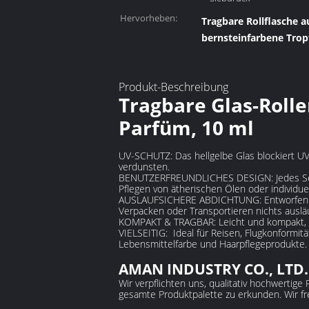
Hervorheben:
Tragbare Rollflasche a
bernsteinfarbene Tropf
Produkt-Beschreibung
Tragbare Glas-Rolle
Parfüm, 10 ml
UV-SCHUTZ: Das hellgelbe Glas blockiert UV
verdunsten.
BENUTZERFREUNDLICHES DESIGN: Jedes Set en
Pflegen von ätherischen Ölen oder individu
AUSLAUFSICHERE ABDICHTUNG: Entworfen mit
Verpacken oder Transportieren nichts ausläu
KOMPAKT & TRAGBAR: Leicht und kompakt, ei
VIELSEITIG: Ideal für Reisen, Flugkonformit
Lebensmittelfarbe und Haarpflegeprodukte.
AMAN INDUSTRY CO., LTD.‌
Wir verpflichten uns, qualitativ hochwertig
gesamte Produktpalette zu erkunden. Wir f