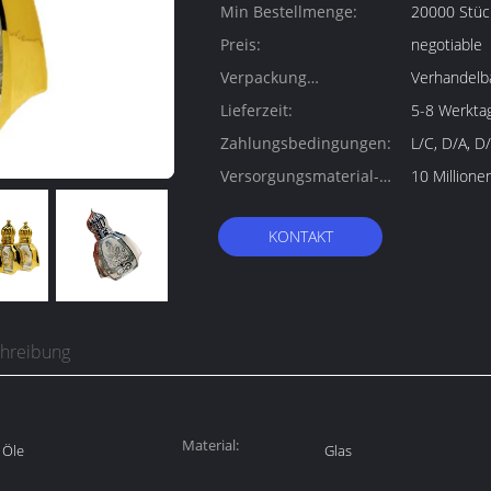
Min Bestellmenge:
20000 Stüc
Preis:
negotiable
Verpackung
Verhandelb
Informationen:
Lieferzeit:
5-8 Werkta
Zahlungsbedingungen:
L/C, D/A, D
Versorgungsmaterial-
10 Million
Fähigkeit:
KONTAKT
chreibung
Material:
 Öle
Glas