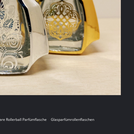
are Rollerball Parfümflasche
Glasparfümrollenflaschen