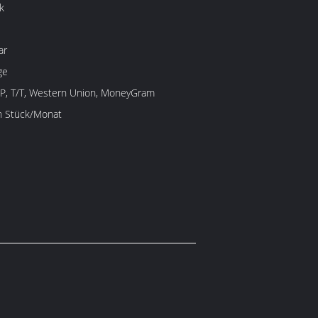
k
ar
ge
/P, T/T, Western Union, MoneyGram
en Stück/Monat